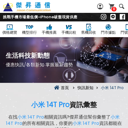
0
挑戰手機市場最低價~iPhone破盤現貨供應
價格總覽
機型排行
手機推薦
手機比較
舊機回收
門市據點
門號
生活科技新動態
優惠快訊/各類新知‧掌握最新趨勢
首頁
快訊新知
小米 14T Pro
小米 14T Pro
資訊彙整
在找
小米 14T Pro
相關資訊嗎?傑昇通信幫你彙整了
小米
14T Pro
的所有相關資訊，你要的
小米 14T Pro
資訊都能在