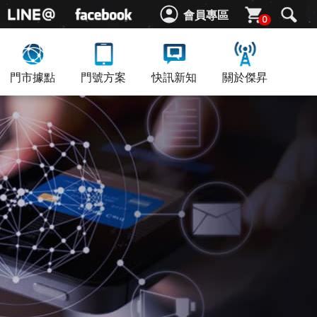
會員專區
0
門市據點
門號方案
快訊新知
關於傑昇