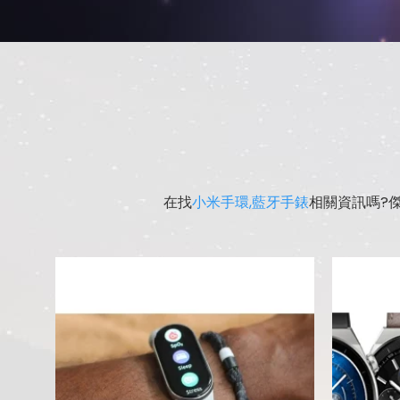
在找
小米手環,藍牙手錶
相關資訊嗎?