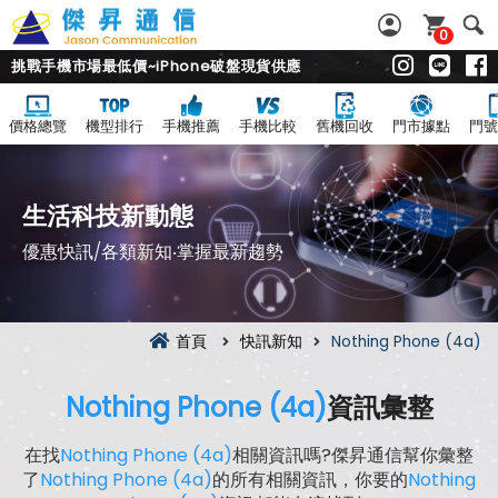
0
挑戰手機市場最低價~iPhone破盤現貨供應
價格總覽
機型排行
手機推薦
手機比較
舊機回收
門市據點
門號
生活科技新動態
優惠快訊/各類新知‧掌握最新趨勢
首頁
快訊新知
Nothing Phone (4a)
Nothing Phone (4a)
資訊彙整
在找
Nothing Phone (4a)
相關資訊嗎?傑昇通信幫你彙整
了
Nothing Phone (4a)
的所有相關資訊，你要的
Nothing