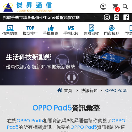
0
挑戰手機市場最低價~iPhone破盤現貨供應
價格總覽
機型排行
手機推薦
手機比較
舊機回收
門市據點
門號
生活科技新動態
優惠快訊/各類新知‧掌握最新趨勢
首頁
快訊新知
OPPO Pad5
OPPO Pad5
資訊彙整
在找
OPPO Pad5
相關資訊嗎?傑昇通信幫你彙整了
OPPO
Pad5
的所有相關資訊，你要的
OPPO Pad5
資訊都能在這