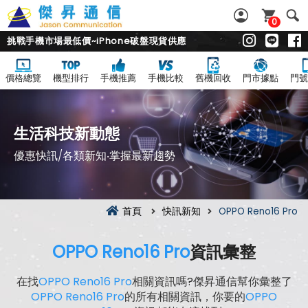
0
挑戰手機市場最低價~iPhone破盤現貨供應
價格總覽
機型排行
手機推薦
手機比較
舊機回收
門市據點
門號
生活科技新動態
優惠快訊/各類新知‧掌握最新趨勢
首頁
快訊新知
OPPO Reno16 Pro
OPPO Reno16 Pro
資訊彙整
在找
OPPO Reno16 Pro
相關資訊嗎?傑昇通信幫你彙整了
OPPO Reno16 Pro
的所有相關資訊，你要的
OPPO