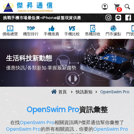
0
挑戰手機市場最低價~iPhone破盤現貨供應
價格總覽
機型排行
手機推薦
手機比較
舊機回收
門市據點
門號
生活科技新動態
優惠快訊/各類新知‧掌握最新趨勢
首頁
快訊新知
OpenSwim Pro
OpenSwim Pro
資訊彙整
在找
OpenSwim Pro
相關資訊嗎?傑昇通信幫你彙整了
OpenSwim Pro
的所有相關資訊，你要的
OpenSwim Pro