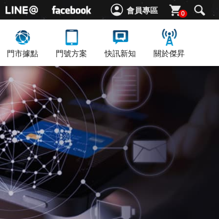
會員專區
0
門市據點
門號方案
快訊新知
關於傑昇