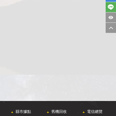
縣市據點
舊機回收
電信總覽