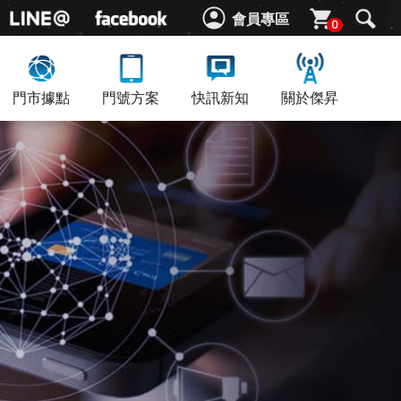
會員專區
0
門市據點
門號方案
快訊新知
關於傑昇