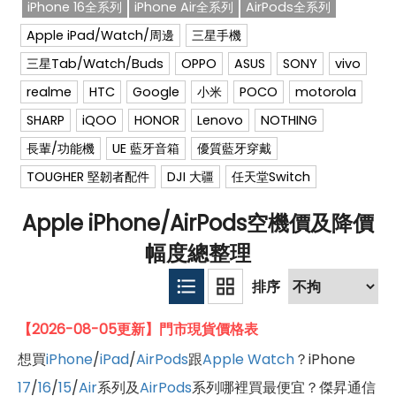
iPhone 16全系列
iPhone Air全系列
AirPods全系列
Apple iPad/Watch/周邊
三星手機
三星Tab/Watch/Buds
OPPO
ASUS
SONY
vivo
realme
HTC
Google
小米
POCO
motorola
SHARP
iQOO
HONOR
Lenovo
NOTHING
長輩/功能機
UE 藍牙音箱
優質藍牙穿戴
TOUGHER 堅韌者配件
DJI 大疆
任天堂Switch
Apple iPhone/AirPods空機價及降價
幅度總整理
【2026-08-05更新】門市現貨價格表
想買
iPhone
/
iPad
/
AirPods
跟
Apple Watch
？iPhone
17
/
16
/
15
/
Air
系列及
AirPods
系列哪裡買最便宜？傑昇通信