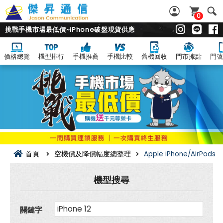
0
挑戰手機市場最低價~iPhone破盤現貨供應
價格總覽
機型排行
手機推薦
手機比較
舊機回收
門市據點
門號
Apple
iPhone/AirPods
空
機
價
及
降
價
幅
度
總
首頁
空機價及降價幅度總整理
Apple iPhone/AirPods
整
理
機型搜尋
關鍵字