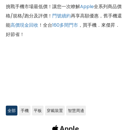
挑戰手機市場最低價！讓您一次瞭解
Apple
全系列商品價
格/規格/跑分及評價！
門號續約
再享高額優惠，舊手機還
能
高價現金回收
！全台
160多間門市
，買手機．來傑昇．
好節省！
全部
手機
平板
穿戴裝置
智慧周邊
Apple
iPhone/AirPods