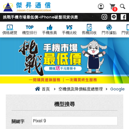
0
挑戰手機市場最低價~iPhone破盤現貨供應
價格總覽
機型排行
手機推薦
手機比較
舊機回收
門市據點
門號
Google
空
機
價
及
降
價
幅
度
總
整
首頁
空機價及降價幅度總整理
Google
理
機型搜尋
關鍵字