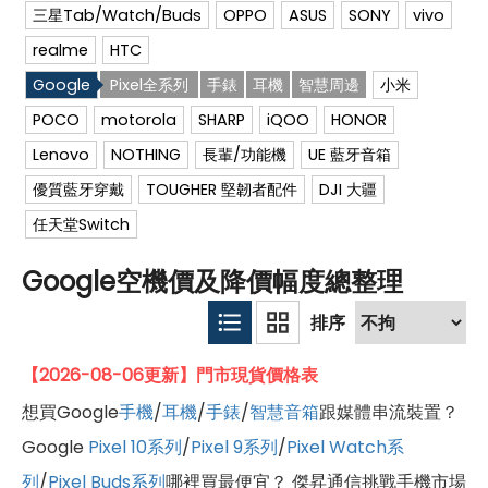
三星Tab/Watch/Buds
OPPO
ASUS
SONY
vivo
realme
HTC
Google
Pixel全系列
手錶
耳機
智慧周邊
小米
POCO
motorola
SHARP
iQOO
HONOR
Lenovo
NOTHING
長輩/功能機
UE 藍牙音箱
優質藍牙穿戴
TOUGHER 堅韌者配件
DJI 大疆
任天堂Switch
Google空機價及降價幅度總整理
【2026-08-06更新】門市現貨價格表
想買Google
手機
/
耳機
/
手錶
/
智慧音箱
跟媒體串流裝置？
Google
Pixel 10系列
/
Pixel 9系列
/
Pixel Watch系
列
/
Pixel Buds系列
哪裡買最便宜？ 傑昇通信挑戰手機市場