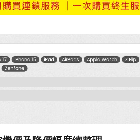
 17
iPhone 15
iPad
AirPods
Apple Watch
Z Flip
Zenfone