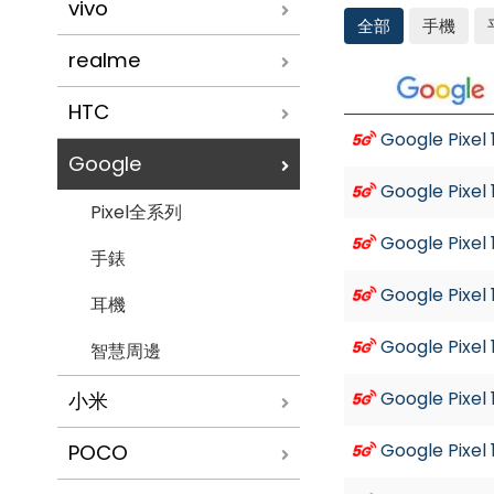
vivo
全部
手機
realme
Google
HTC
Google Pixel
Google
Google Pixel
Pixel全系列
Google Pixel
手錶
Google Pixel
耳機
Google Pixel
智慧周邊
Google Pixel
小米
Google Pixel
POCO