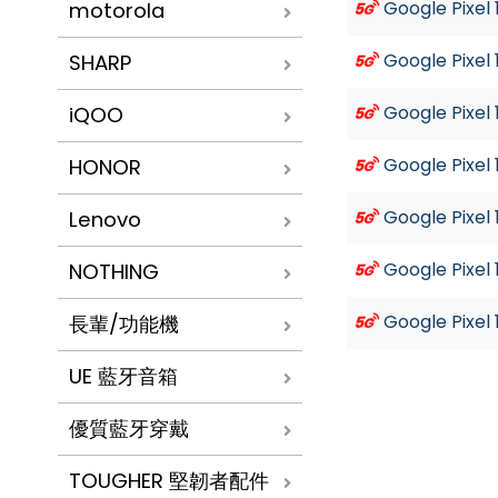
Google Pixel 
motorola
Google Pixel
SHARP
Google Pixel 
iQOO
Google Pixel 
HONOR
Google Pixel
Lenovo
Google Pixel
NOTHING
Google Pixel
長輩/功能機
UE 藍牙音箱
優質藍牙穿戴
TOUGHER 堅韌者配件