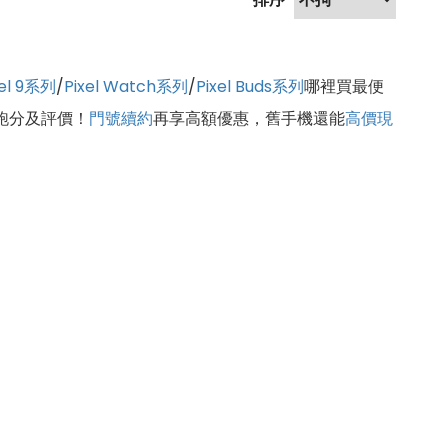
xel 9系列
/
Pixel Watch系列
/
Pixel Buds系列
哪裡買最便
/跑分及評價！
門號續約
再享高額優惠，舊手機還能
高價現