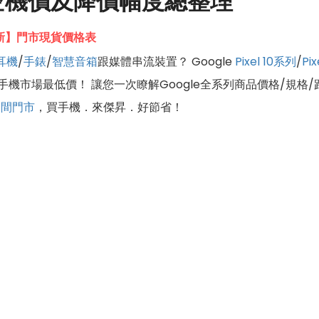
le空機價及降價幅度總整理
9更新】門市現貨價格表
耳機
/
手錶
/
智慧音箱
跟媒體串流裝置？ Google
Pixel 10系列
/
Pi
手機市場最低價！ 讓您一次瞭解Google全系列商品價格/規格
多間門市
，買手機．來傑昇．好節省！