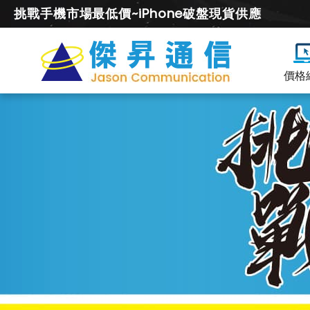
挑戰手機市場最低價~iPhone破盤現貨供應
價格
Google
空
機
價
及
降
價
幅
度
總
整
理