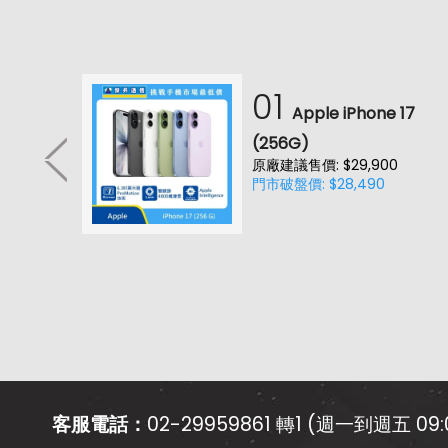
01
耳機
Apple iPhone 17
降噪款)
(256G)
原廠建議售價: $29,900
門市破盤價: $28,490
客服電話：
02-29959861 轉1 (週一到週五 09:0