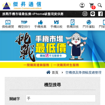
0
挑戰手機市場最低價~iPhone破盤現貨供應
價格總覽
機型排行
手機推薦
手機比較
舊機回收
門市據點
門號
空
機
價
及
降
價
幅
度
總
整
理
首頁
空機價及降價幅度總整理
機型搜尋
關鍵字