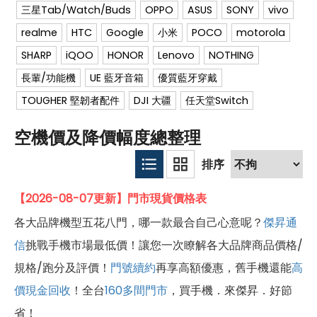
三星Tab/Watch/Buds
OPPO
ASUS
SONY
vivo
realme
HTC
Google
小米
POCO
motorola
SHARP
iQOO
HONOR
Lenovo
NOTHING
長輩/功能機
UE 藍牙音箱
優質藍牙穿戴
TOUGHER 堅韌者配件
DJI 大疆
任天堂Switch
空機價及降價幅度總整理
【2026-08-07更新】門市現貨價格表
各大品牌機型五花八門，哪一款最合自己心意呢？
傑昇通
信
挑戰手機市場最低價！讓您一次瞭解各大品牌商品價格/
規格/跑分及評價！
門號續約
再享高額優惠，舊手機還能
高
價現金回收
！全台
160多間門市
，買手機．來傑昇．好節
省！