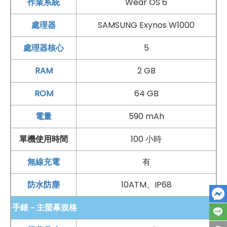
作業系統
Wear OS 6
助改善睡眠品質。在 2025 年 7 月，Galaxy Watch
處理器
SAMSUNG Exynos W1000
Ultra 再推出升級版本，新增質感滿分的「鈦夜藍」配
色，並將儲存容量一口氣升級為 64
GB
ROM
，但維持原
處理器核心
5
價不變，等同於「加量不加價」，帶來更豐富、更超值的
RAM
2 GB
使用體驗。不論是外觀、效能還是健康功能，這次都全面
升級到位！
ROM
64 GB
電量
590 mAh
單機使用時間
100 小時
無線充電
有
防水防塵
10ATM、IP68
手錶－主螢幕規格