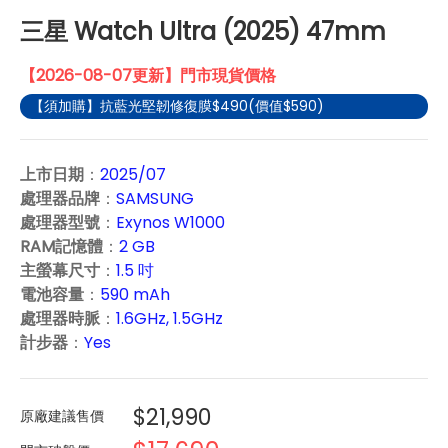
三星 Watch Ultra (2025) 47mm
【2026-08-07更新】門市現貨價格
【須加購】抗藍光堅韌修復膜$490(價值$590)
上市日期
：
2025/07
處理器品牌
：
SAMSUNG
處理器型號
：
Exynos W1000
RAM記憶體
：
2 GB
主螢幕尺寸
：
1.5 吋
電池容量
：
590 mAh
處理器時脈
：
1.6GHz, 1.5GHz
計步器
：
Yes
$21,990
原廠建議售價