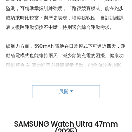
監測，可精準掌握訓練強度；「路徑競賽模式」能在跑步
加速度感應器
有
或騎乘時比較當下與歷史表現，增添挑戰性。自訂訓練課
心跳感測器
有
表支援跨運動切換不中斷，特別適合綜合運動需求。
睡眠感測器
有
續航力方面，590mAh 電池在日常模式下可達近四天，運
高度氣壓感測器
有
動省電模式也能維持兩天，減少頻繁充電的困擾。健康功
能則整合 AI 健康顧問與身體能量指數，能全面分析睡眠、
手錶－機身設計
心率與活動狀態，並提供具體建議；強化的睡眠 AI 分析亦
尺寸
47.4 x 47.1 x 12.1 mm
能呈現翻身次數、入睡潛伏期與呼吸速率等細節，提升健
重量
展開
60.5 g
康管理深度。
顏色
鈦夜藍、鈦光銀、鈦霧灰、鈦雲白
整體而言，Galaxy Watch Ultra 2025 在規格、運動追蹤
可更換錶帶
有
與健康管理上皆展現全面升級，新色鈦夜藍兼具質感與實
SAMSUNG Watch Ultra 47mm
(2025)
用性，是智慧手錶市場中極具吸引力的進化之作。