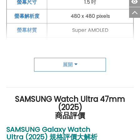
螢幕尺寸
1.5 吋
螢幕解析度
480 x 480 pixels
螢幕材質
Super AMOLED
觸控功能
有
手錶－通訊與網路系統
展開
B1(2100), B2(1900), B3(1800),
B4(AWS), B5(850), B7(2600),
B8(900), B12(700), B13(700),
4G FDD LTE頻率
B14(700), B18(800), B19(800),
B20(800), B25(1900), B26(850),
SAMSUNG Watch Ultra 47mm
B28(700), B66(AWS-3), B71(600)
(2025)
商品評價
4G TDD LTE頻率
B40(2300)
SAMSUNG Galaxy Watch
B1(2100), B2(1900), B4(AWS),
3G 頻率
Ultra
(2025)
規格評價大解析
B5(850), B8(900)