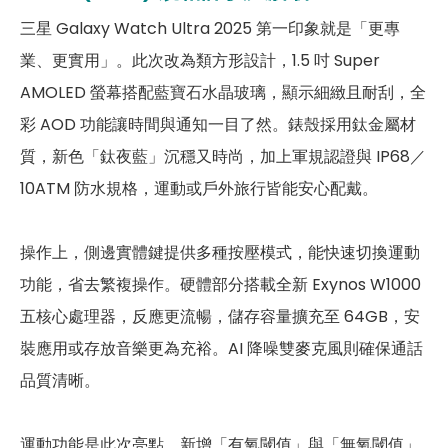
三星 Galaxy Watch Ultra 2025 第一印象就是「更專
eSIM
有
業、更實用」。此次改為類方形設計，1.5 吋 Super
手錶－連結功能
AMOLED 螢幕搭配藍寶石水晶玻璃，顯示細緻且耐刮，全
彩 AOD 功能讓時間與通知一目了然。錶殼採用鈦金屬材
Wi-Fi
802.11n
質，新色「鈦夜藍」沉穩又時尚，加上軍規認證與 IP68／
藍牙
5.3
10ATM 防水規格，運動或戶外旅行皆能安心配戴。
GPS
有
操作上，側邊實體鍵提供多種按壓模式，能快速切換運動
NFC
有
功能，省去繁複操作。硬體部分搭載全新 Exynos W1000
手勢操作
有
五核心處理器，反應更流暢，儲存容量擴充至 64GB，安
裝應用或存放音樂更為充裕。AI 降噪雙麥克風則確保通話
手錶－感應器
品質清晰。
陀螺儀
有
計步器
有
運動功能是此次亮點，新增「有氧閾值」與「無氧閾值」