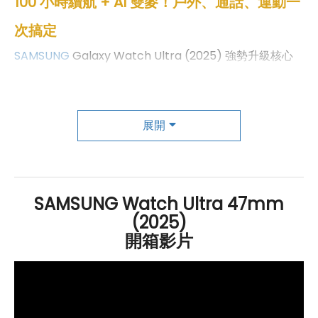
100 小時續航 + AI 雙麥！戶外、通話、運動一
次搞定
SAMSUNG
Galaxy Watch Ultra (2025) 強勢升級核心
效能與運動功能，採用全新 Wear OS 6
作業系統
搭配
One UI Watch 8.0 操作介面，首度導入 3nm 製程的
SAMSUNG
Exynos W1000 五核心
處理器
，搭配 2
GB
展開
RAM
與 64
GB
ROM
大容量儲存空間，使用更流暢、反應
更即時。支援
藍牙
5.3、
Wi-Fi
4 及
NFC
，日常連線與行
動支付都更加便利。通話品質也同步升級，內建 AI 防風噪
SAMSUNG Watch Ultra 47mm
雙麥克風，即使在戶外或運動中講電話，依然清晰穩定。
(2025)
續航方面，搭載 590
mAh
開箱影片
大電量電池，日常使用最長可
達 100 小時，運動省電模式下也能支撐 48 小時，讓你無
後顧之憂。運動追蹤功能更進化，新增「有氧閾值 AT」
與「無氧閾值 AnT」心率區間偵測，有助於精準掌握訓練