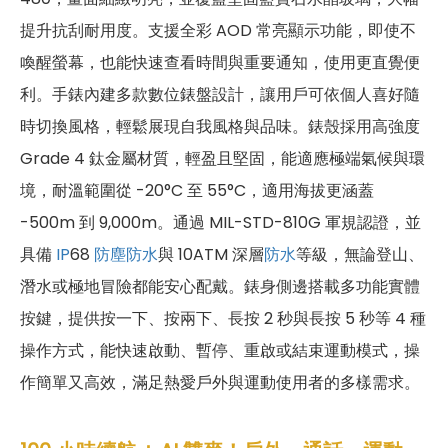
提升抗刮耐用度。支援全彩 AOD 常亮顯示功能，即使不
喚醒螢幕，也能快速查看時間與重要通知，使用更直覺便
利。手錶內建多款數位錶盤設計，讓用戶可依個人喜好隨
時切換風格，輕鬆展現自我風格與品味。錶殼採用高強度
Grade 4 鈦金屬材質，輕盈且堅固，能適應極端氣候與環
境，耐溫範圍從 -20°C 至 55°C，適用海拔更涵蓋
-500m 到 9,000m。通過 MIL-STD-810G 軍規認證，並
具備
IP
68
防塵防水
與 10ATM 深層
防水
等級，無論登山、
潛水或極地冒險都能安心配戴。錶身側邊搭載多功能實體
按鍵，提供按一下、按兩下、長按 2 秒與長按 5 秒等 4 種
操作方式，能快速啟動、暫停、重啟或結束運動模式，操
作簡單又高效，滿足熱愛戶外與運動使用者的多樣需求。