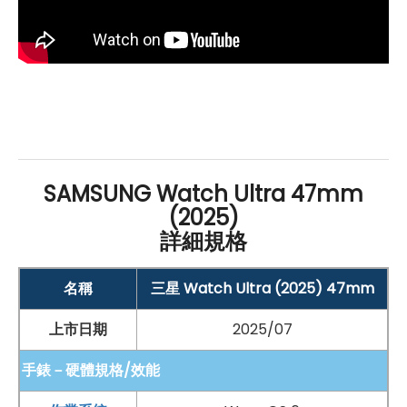
狀態與提升效能；可建立個人化訓練課表，並無縫切換不
同運動類型，操作更直覺。另有「路徑競賽模式」，可對
比相同路線的運動成績，激發每一次自我挑戰的極限！
加量不加價！推出新色＋容量升級
SAMSUNG
Galaxy Watch Ultra (2025) 進一步導入
SAMSUNG Watch Ultra 47mm
Galaxy AI 穿戴功能，為健康管理注入智慧動能。全新
(2025)
「身體能量指數」可綜合分析平均睡眠時數、睡眠品質、
詳細規格
前一日活動量、心率變化等多項數據，幫助使用者掌握每
日身體狀況，做出更有意識的生活調整。「AI 健康顧問」
名稱
三星 Watch Ultra (2025) 47mm
則會根據用戶設定的健康目標，提供量身打造的建議與提
上市日期
2025/07
醒，陪你一起朝更理想的生活習慣邁進。而升級版的「AI
睡眠分析」功能，透過睡眠期間的翻身次數、入睡潛伏
手錶－硬體規格/效能
期、心率與呼吸速率等數據，提供更完整的睡眠評估，協