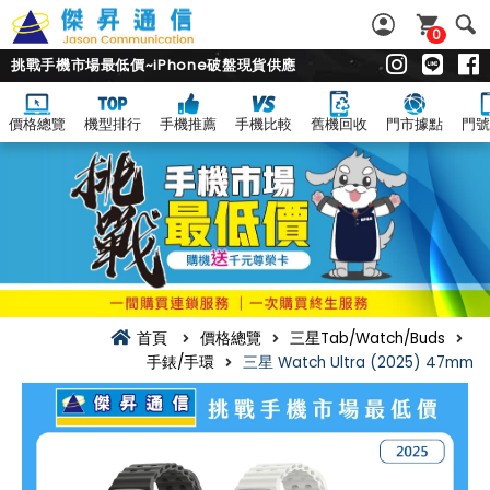
0
挑戰手機市場最低價~iPhone破盤現貨供應
價格總覽
機型排行
手機推薦
手機比較
舊機回收
門市據點
門號
首頁
價格總覽
三星Tab/Watch/Buds
手錶/手環
三星 Watch Ultra (2025) 47mm