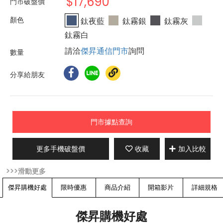
$17,690
門市破盤價
鈦夜藍
鈦霧銀
鈦霧灰
鈦霧白
請洽
傑昇通信門市
詢問
分享給朋友
門市據點查詢
更多手機破盤價
收藏
加入比較
傑昇購機好處
限時優惠
商品介紹
開箱影片
詳細規格
傑昇購機好處