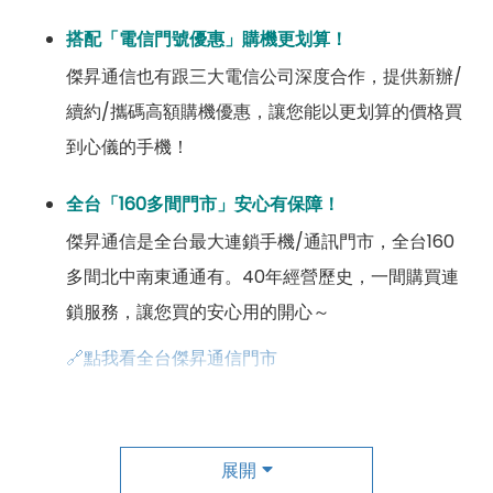
搭配「電信門號優惠」購機更划算！
傑昇通信也有跟三大電信公司深度合作，提供新辦/
續約/攜碼高額購機優惠，讓您能以更划算的價格買
到心儀的手機！
全台「160多間門市」安心有保障！
傑昇通信是全台最大連鎖手機/通訊門市，全台160
多間北中南東通通有。40年經營歷史，一間購買連
鎖服務，讓您買的安心用的開心～
🔗點我看全台傑昇通信門市
成為「尊榮會員優惠」好康超級多！
傑昇尊榮會員除了可以「消費集點兌換商品」，每半
展開
年還有「200元配件購物金」，每年再送「VIP生日