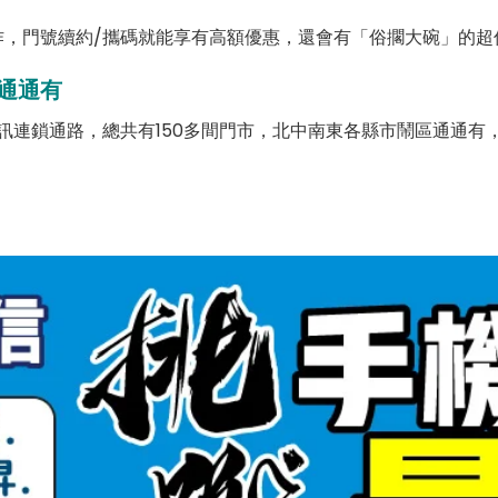
，門號續約/攜碼就能享有高額優惠，還會有「俗擱大碗」的超
通通有
訊連鎖通路，總共有150多間門市，北中南東各縣市鬧區通通有