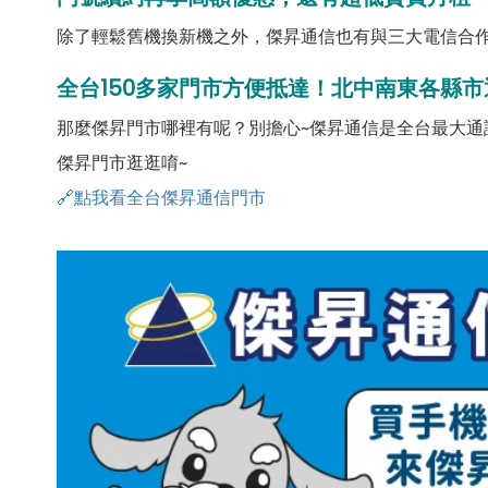
除了輕鬆舊機換新機之外，傑昇通信也有與三大電信合作
全台150多家門市方便抵達！北中南東各縣市
那麼傑昇門市哪裡有呢？別擔心~傑昇通信是全台最大通
傑昇門市逛逛唷~
🔗點我看全台傑昇通信門市