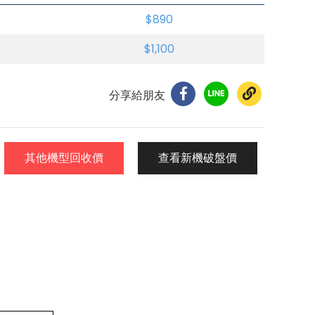
$890
$1,100
分享給朋友
其他機型回收價
查看新機破盤價