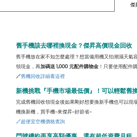
傑
舊手機該去哪裡換現金？傑昇高價現金回收
舊手機放在家不知怎麼處理？想當備用機又怕潮濕天氣
領現金，再
加碼送 1,000 元配件購物金
！只要使用配件
🔗
舊機回收詳細看這裡
新機挑戰『手機市場最低價』！可以輕鬆舊
完成舊機回收領現金後如果剛好想要換新手機也可以現
機換新機，買手機~來傑昇~好節省~
🔗超便宜空機價格查詢
門號續約再享高額優惠，還有超低資費月租