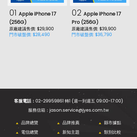
01
02
Apple iPhone 17
Apple iPhone 17
(256G)
Pro (256G)
(
原廠建議售價: $29,900
原廠建議售價: $39,900
原
門市破盤價: $28,490
門市破盤價: $36,790
門
客服電話：
02-29959861 轉1 (週一到週五 09:00-17:00)
jason.service@jyes.com.tw
品牌總覽
品牌推薦
縣市據點
電信總覽
新知主題
類別比較