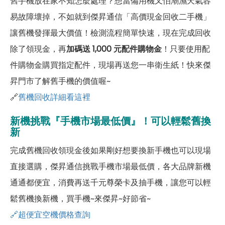
舊手機放在家不知怎麼處理？想當備用機又怕潮濕天氣容
易故障壞掉，不如就到傑昇通信「高價現金回收二手機」
讓舊機發揮最大價值！檢測流程簡單快速，現在完成回收
除了領現金，再
加碼送 1,000 元配件購物金
！只要使用配
件購物金購買指定配件，現場再送您一串衛生紙！快來傑
昇門市了解舊手機的價值喔~
🔗
舊機回收詳細看這裡
新機挑戰『手機市場最低價』！可以輕鬆舊換
新
完成舊機回收領現金後如果剛好想要換新手機也可以現場
直接選購，傑昇通信挑戰手機市場最低價，各大品牌新機
通通都便宜，消費再送千元尊榮卡及抽手機，讓您可以輕
鬆舊機換新機，買手機~來傑昇~好節省~
🔗超便宜空機價格查詢