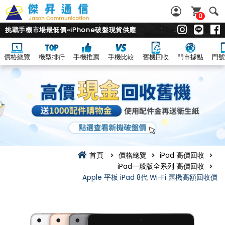
0
挑戰手機市場最低價~iPhone破盤現貨供應
價格總覽
機型排行
手機推薦
手機比較
舊機回收
門市據點
門號
首頁
價格總覽
iPad 高價回收
iPad一般版全系列 高價回收
Apple 平板 iPad 8代 Wi-Fi 舊機高額回收價