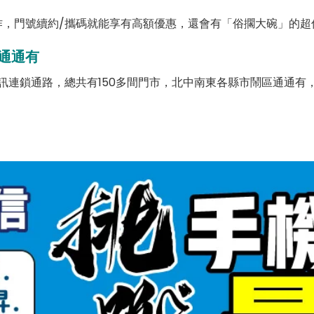
，門號續約/攜碼就能享有高額優惠，還會有「俗擱大碗」的超
通通有
訊連鎖通路，總共有150多間門市，北中南東各縣市鬧區通通有