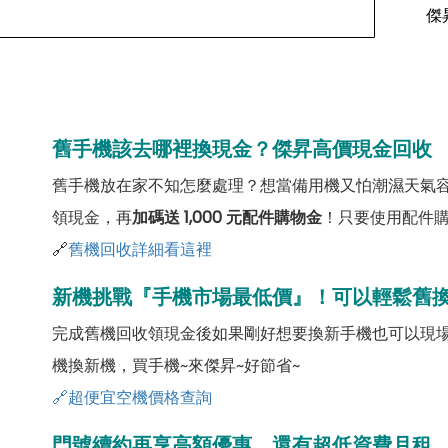
傑
舊手機該去哪裡換現金？傑昇高價現金回收
舊手機放在家不知怎麼處理？想當備用機又怕潮濕天氣
領現金，再
加碼送 1,000 元配件購物金
！只要使用配件
🔗
舊機回收詳細看這裡
新機挑戰『手機市場最低價』！可以輕鬆舊
完成舊機回收領現金後如果剛好想要換新手機也可以現
機換新機，買手機~來傑昇~好節省~
🔗超便宜空機價格查詢
門號續約再享高額優惠，還有超低資費月租