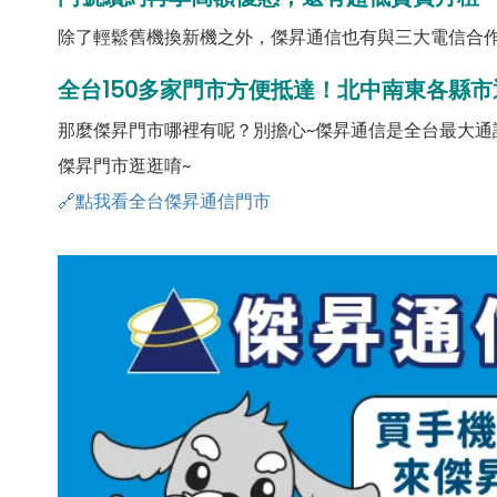
除了輕鬆舊機換新機之外，傑昇通信也有與三大電信合作
全台150多家門市方便抵達！北中南東各縣市
那麼傑昇門市哪裡有呢？別擔心~傑昇通信是全台最大通
傑昇門市逛逛唷~
🔗點我看全台傑昇通信門市