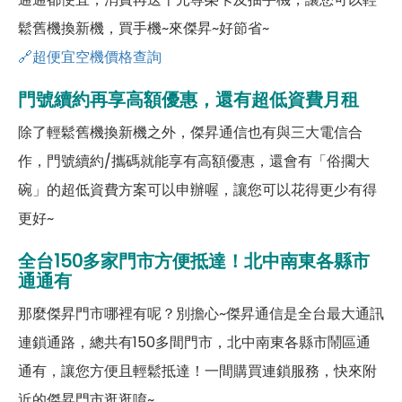
鬆舊機換新機，買手機~來傑昇~好節省~
🔗超便宜空機價格查詢
門號續約再享高額優惠，還有超低資費月租
除了輕鬆舊機換新機之外，傑昇通信也有與三大電信合
作，門號續約/攜碼就能享有高額優惠，還會有「俗擱大
碗」的超低資費方案可以申辦喔，讓您可以花得更少有得
更好~
全台150多家門市方便抵達！北中南東各縣市
通通有
那麼傑昇門市哪裡有呢？別擔心~傑昇通信是全台最大通訊
連鎖通路，總共有150多間門市，北中南東各縣市鬧區通
通有，讓您方便且輕鬆抵達！一間購買連鎖服務，快來附
近的傑昇門市逛逛唷~