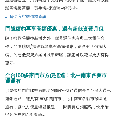
鬆舊機換新機，買手機~來傑昇~好節省~
🔗超便宜空機價格查詢
門號續約再享高額優惠，還有超低資費月租
除了輕鬆舊機換新機之外，傑昇通信也有與三大電信合
作，門號續約/攜碼就能享有高額優惠，還會有「俗擱大
碗」的超低資費方案可以申辦喔，讓您可以花得更少有得
更好~
全台150多家門市方便抵達！北中南東各縣市
通通有
那麼傑昇門市哪裡有呢？別擔心~傑昇通信是全台最大通訊
連鎖通路，總共有150多間門市，北中南東各縣市鬧區通
通有，讓您方便且輕鬆抵達！一間購買連鎖服務，快來附
近的傑昇門市逛逛唷~