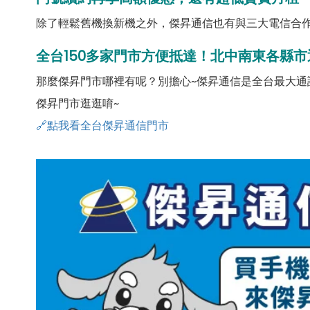
除了輕鬆舊機換新機之外，傑昇通信也有與三大電信合作
全台150多家門市方便抵達！北中南東各縣市
那麼傑昇門市哪裡有呢？別擔心~傑昇通信是全台最大通
傑昇門市逛逛唷~
🔗點我看全台傑昇通信門市