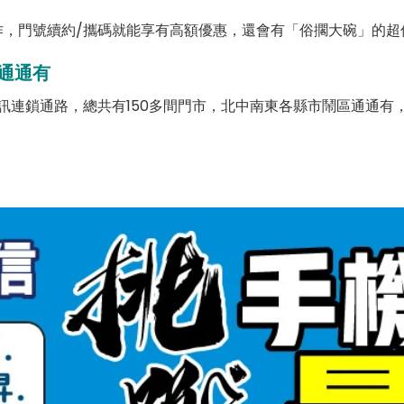
，門號續約/攜碼就能享有高額優惠，還會有「俗擱大碗」的超
通通有
訊連鎖通路，總共有150多間門市，北中南東各縣市鬧區通通有