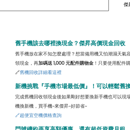
傑
舊手機該去哪裡換現金？傑昇高價現金回收
舊手機放在家不知怎麼處理？想當備用機又怕潮濕天氣
領現金，再
加碼送 1,000 元配件購物金
！只要使用配件
🔗
舊機回收詳細看這裡
新機挑戰『手機市場最低價』！可以輕鬆舊
完成舊機回收領現金後如果剛好想要換新手機也可以現
機換新機，買手機~來傑昇~好節省~
🔗超便宜空機價格查詢
門號續約再享高額優惠，還有超低資費月租