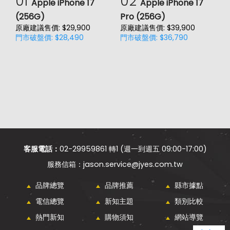
01
02
Apple iPhone 17
Apple iPhone 17
(256G)
Pro (256G)
(
原廠建議售價: $29,900
原廠建議售價: $39,900
原
門市破盤價: $28,490
門市破盤價: $36,790
門
客服電話：
02-29959861 轉1 (週一到週五 09:00-17:00)
jason.service@jyes.com.tw
品牌總覽
品牌推薦
縣市據點
電信總覽
新知主題
類別比較
熱門新知
購物須知
網站導覽