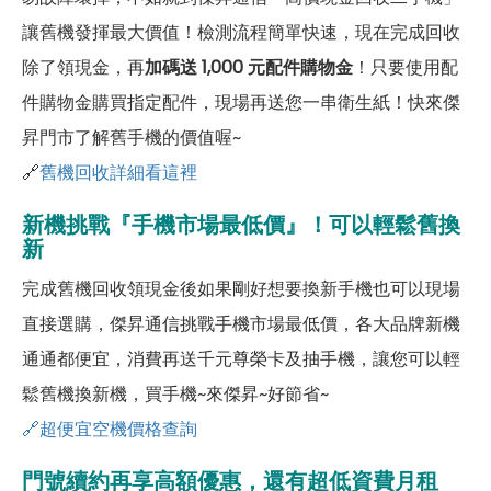
讓舊機發揮最大價值！檢測流程簡單快速，現在完成回收
除了領現金，再
加碼送 1,000 元配件購物金
！只要使用配
件購物金購買指定配件，現場再送您一串衛生紙！快來傑
昇門市了解舊手機的價值喔~
🔗
舊機回收詳細看這裡
新機挑戰『手機市場最低價』！可以輕鬆舊換
新
完成舊機回收領現金後如果剛好想要換新手機也可以現場
直接選購，傑昇通信挑戰手機市場最低價，各大品牌新機
通通都便宜，消費再送千元尊榮卡及抽手機，讓您可以輕
鬆舊機換新機，買手機~來傑昇~好節省~
🔗超便宜空機價格查詢
門號續約再享高額優惠，還有超低資費月租