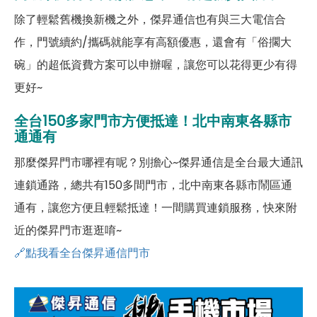
除了輕鬆舊機換新機之外，傑昇通信也有與三大電信合
作，門號續約/攜碼就能享有高額優惠，還會有「俗擱大
碗」的超低資費方案可以申辦喔，讓您可以花得更少有得
更好~
全台150多家門市方便抵達！北中南東各縣市
通通有
那麼傑昇門市哪裡有呢？別擔心~傑昇通信是全台最大通訊
連鎖通路，總共有150多間門市，北中南東各縣市鬧區通
通有，讓您方便且輕鬆抵達！一間購買連鎖服務，快來附
近的傑昇門市逛逛唷~
🔗點我看全台傑昇通信門市