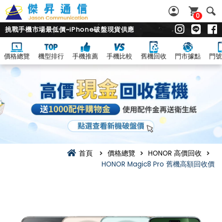
0
挑戰手機市場最低價~iPhone破盤現貨供應
價格總覽
機型排行
手機推薦
手機比較
舊機回收
門市據點
門號
首頁
價格總覽
HONOR 高價回收
HONOR Magic8 Pro 舊機高額回收價