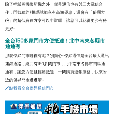
除了輕鬆舊機換新機之外，傑昇通信也有與三大電信合
作，門號續約/攜碼就能享有高額優惠，還會有「俗擱大
碗」的超低資費方案可以申辦喔，讓您可以花得更少有得
更好~
全台150多家門市方便抵達！北中南東各縣市
通通有
那麼傑昇門市哪裡有呢？別擔心~傑昇通信是全台最大通訊
連鎖通路，總共有150多間門市，北中南東各縣市鬧區通
通有，讓您方便且輕鬆抵達！一間購買連鎖服務，快來附
近的傑昇門市逛逛唷~
🔗點我看全台傑昇通信門市