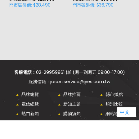
門市破盤價: $28,490
門市破盤價: $36,790
門
客服電話：
02-29959861 轉1 (週一到週五 09:00-17:00)
jason.service@jyes.com.tw
品牌總覽
品牌推薦
縣市據點
電信總覽
新知主題
類別比較
中文
熱門新知
購物須知
網站導覽
傑昇通信 ALL RIGHTS RESERVED.
WEBDESIGN - GRNET