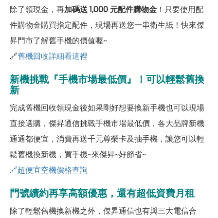
除了領現金，再
加碼送 1,000 元配件購物金
！只要使用配
件購物金購買指定配件，現場再送您一串衛生紙！快來傑
昇門市了解舊手機的價值喔~
🔗
舊機回收詳細看這裡
新機挑戰『手機市場最低價』！可以輕鬆舊換
新
完成舊機回收領現金後如果剛好想要換新手機也可以現場
直接選購，傑昇通信挑戰手機市場最低價，各大品牌新機
通通都便宜，消費再送千元尊榮卡及抽手機，讓您可以輕
鬆舊機換新機，買手機~來傑昇~好節省~
🔗超便宜空機價格查詢
門號續約再享高額優惠，還有超低資費月租
除了輕鬆舊機換新機之外，傑昇通信也有與三大電信合