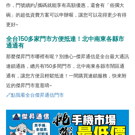
作，門號續約/攜碼就能享有高額優惠，還會有「俗擱大
碗」的超低資費方案可以申辦喔，讓您可以花得更少有得
更好~
全台150多家門市方便抵達！北中南東各縣市
通通有
那麼傑昇門市哪裡有呢？別擔心~傑昇通信是全台最大通訊
連鎖通路，總共有150多間門市，北中南東各縣市鬧區通
通有，讓您方便且輕鬆抵達！一間購買連鎖服務，快來附
近的傑昇門市逛逛唷~
🔗點我看全台傑昇通信門市