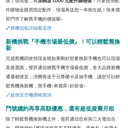
除了領現金，再
加碼送 1,000 元配件購物金
！只要使用配
件購物金購買指定配件，現場再送您一串衛生紙！快來傑
昇門市了解舊手機的價值喔~
🔗
舊機回收詳細看這裡
新機挑戰『手機市場最低價』！可以輕鬆舊換
新
完成舊機回收領現金後如果剛好想要換新手機也可以現場
直接選購，傑昇通信挑戰手機市場最低價，各大品牌新機
通通都便宜，消費再送千元尊榮卡及抽手機，讓您可以輕
鬆舊機換新機，買手機~來傑昇~好節省~
🔗超便宜空機價格查詢
門號續約再享高額優惠，還有超低資費月租
除了輕鬆舊機換新機之外，傑昇通信也有與三大電信合