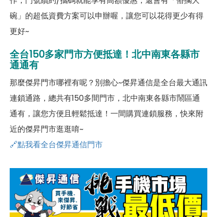
作，門號續約/攜碼就能享有高額優惠，還會有「俗擱大
碗」的超低資費方案可以申辦喔，讓您可以花得更少有得
更好~
全台150多家門市方便抵達！北中南東各縣市
通通有
那麼傑昇門市哪裡有呢？別擔心~傑昇通信是全台最大通訊
連鎖通路，總共有150多間門市，北中南東各縣市鬧區通
通有，讓您方便且輕鬆抵達！一間購買連鎖服務，快來附
近的傑昇門市逛逛唷~
🔗點我看全台傑昇通信門市