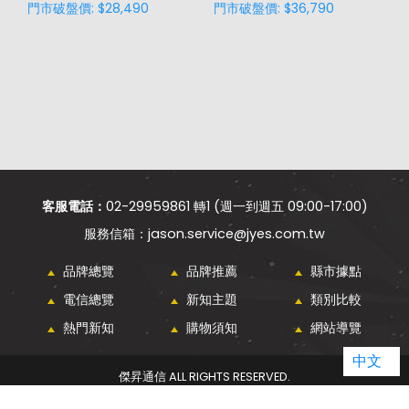
門市破盤價: $28,490
門市破盤價: $36,790
門
客服電話：
02-29959861 轉1 (週一到週五 09:00-17:00)
jason.service@jyes.com.tw
品牌總覽
品牌推薦
縣市據點
電信總覽
新知主題
類別比較
熱門新知
購物須知
網站導覽
中文
傑昇通信 ALL RIGHTS RESERVED.
WEBDESIGN - GRNET