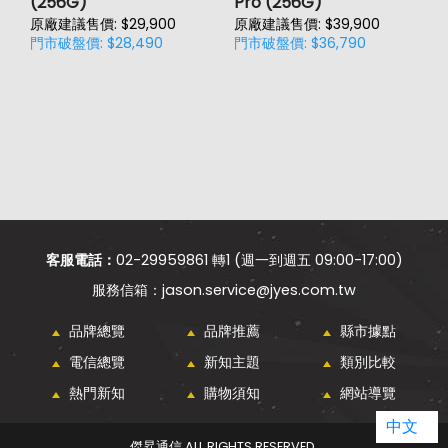
(256G)
Pro (256G)
(
原廠建議售價: $29,900
原廠建議售價: $39,900
原
門市破盤價: $28,490
門市破盤價: $36,790
門
客服電話：
02-29959861 轉1 (週一到週五 09:00-17:00)
jason.service@jyes.com.tw
品牌總覽
品牌推薦
縣市據點
電信總覽
新知主題
類別比較
熱門新知
購物須知
網站導覽
中文
傑昇通信 ALL RIGHTS RESERVED.