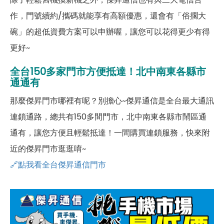
作，門號續約/攜碼就能享有高額優惠，還會有「俗擱大
碗」的超低資費方案可以申辦喔，讓您可以花得更少有得
更好~
全台150多家門市方便抵達！北中南東各縣市
通通有
那麼傑昇門市哪裡有呢？別擔心~傑昇通信是全台最大通訊
連鎖通路，總共有150多間門市，北中南東各縣市鬧區通
通有，讓您方便且輕鬆抵達！一間購買連鎖服務，快來附
近的傑昇門市逛逛唷~
🔗點我看全台傑昇通信門市