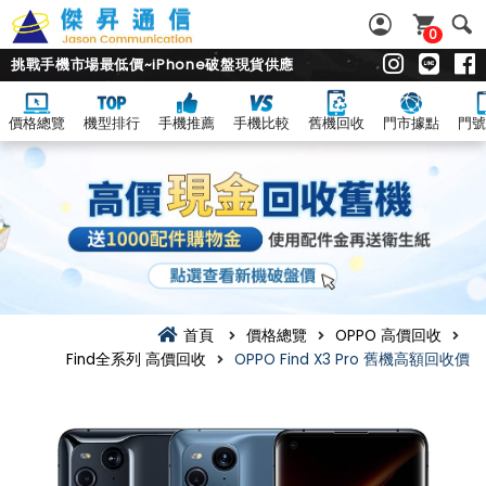
0
挑戰手機市場最低價~iPhone破盤現貨供應
價格總覽
機型排行
手機推薦
手機比較
舊機回收
門市據點
門號
首頁
價格總覽
OPPO 高價回收
Find全系列 高價回收
OPPO Find X3 Pro 舊機高額回收價