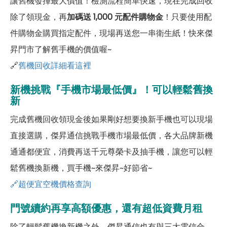
讓舊機發揮最大價值！檢測流程簡單快速，現在完成回收
除了領現金，再
加碼送 1,000 元配件購物金
！只要使用配
件購物金購買指定配件，現場再送您一串衛生紙！快來傑
昇門市了解舊手機的價值喔~
🔗
舊機回收詳細看這裡
新機挑戰『手機市場最低價』！可以輕鬆舊換
新
完成舊機回收領現金後如果剛好想要換新手機也可以現場
直接選購，傑昇通信挑戰手機市場最低價，各大品牌新機
通通都便宜，消費再送千元尊榮卡及抽手機，讓您可以輕
鬆舊機換新機，買手機~來傑昇~好節省~
🔗超便宜空機價格查詢
門號續約再享高額優惠，還有超低資費月租
除了輕鬆舊機換新機之外，傑昇通信也有與三大電信合