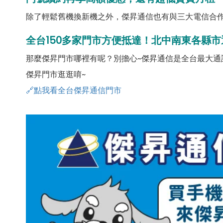
除了輕鬆舊機換新機之外，傑昇通信也有與三大電信合作
全台150多家門市方便抵達！北中南東各縣市
那麼傑昇門市哪裡有呢？別擔心~傑昇通信是全台最大通
傑昇門市逛逛唷~
🔗點我看全台傑昇通信門市