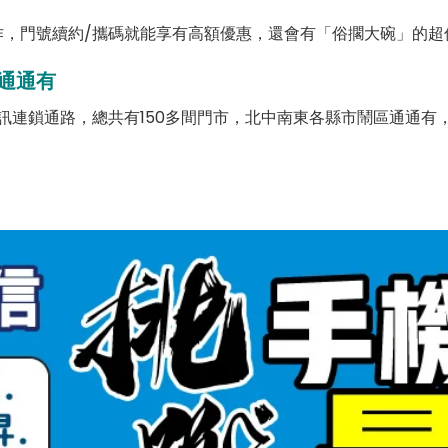
，門號續約/攜碼就能享有高額優惠，還會有「俗擱大碗」的超
通通有
訊連鎖通路，總共有150多間門市，北中南東各縣市鬧區通通有