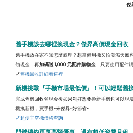
傑
舊手機該去哪裡換現金？傑昇高價現金回收
舊手機放在家不知怎麼處理？想當備用機又怕潮濕天氣
領現金，再
加碼送 1,000 元配件購物金
！只要使用配件
🔗
舊機回收詳細看這裡
新機挑戰『手機市場最低價』！可以輕鬆舊
完成舊機回收領現金後如果剛好想要換新手機也可以現
機換新機，買手機~來傑昇~好節省~
🔗超便宜空機價格查詢
門號續約再享高額優惠，還有超低資費月租