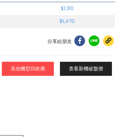
$1,310
$1,470
分享給朋友
其他機型回收價
查看新機破盤價