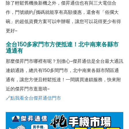
除了輕鬆舊機換新機之外，傑昇通信也有與三大電信合
作，門號續約/攜碼就能享有高額優惠，還會有「俗擱大
碗」的超低資費方案可以申辦喔，讓您可以花得更少有得
更好~
全台150多家門市方便抵達！北中南東各縣市
通通有
那麼傑昇門市哪裡有呢？別擔心~傑昇通信是全台最大通訊
連鎖通路，總共有150多間門市，北中南東各縣市鬧區通
通有，讓您方便且輕鬆抵達！一間購買連鎖服務，快來附
近的傑昇門市逛逛唷~
🔗點我看全台傑昇通信門市