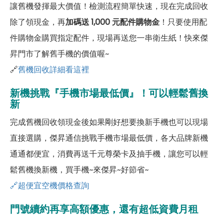
讓舊機發揮最大價值！檢測流程簡單快速，現在完成回收
除了領現金，再
加碼送 1,000 元配件購物金
！只要使用配
件購物金購買指定配件，現場再送您一串衛生紙！快來傑
昇門市了解舊手機的價值喔~
🔗
舊機回收詳細看這裡
新機挑戰『手機市場最低價』！可以輕鬆舊換
新
完成舊機回收領現金後如果剛好想要換新手機也可以現場
直接選購，傑昇通信挑戰手機市場最低價，各大品牌新機
通通都便宜，消費再送千元尊榮卡及抽手機，讓您可以輕
鬆舊機換新機，買手機~來傑昇~好節省~
🔗超便宜空機價格查詢
門號續約再享高額優惠，還有超低資費月租