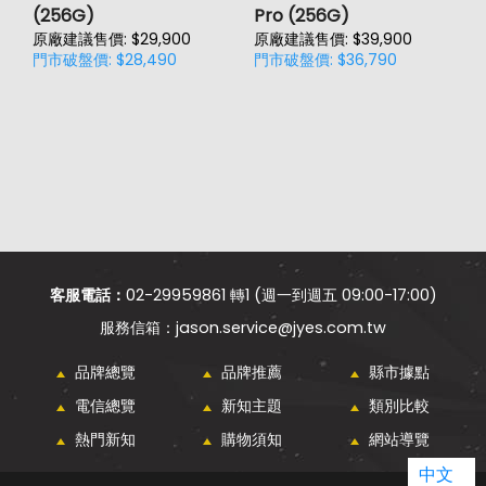
(256G)
Pro (256G)
(
原廠建議售價: $29,900
原廠建議售價: $39,900
原
門市破盤價: $28,490
門市破盤價: $36,790
門
客服電話：
02-29959861 轉1 (週一到週五 09:00-17:00)
jason.service@jyes.com.tw
品牌總覽
品牌推薦
縣市據點
電信總覽
新知主題
類別比較
熱門新知
購物須知
網站導覽
中文