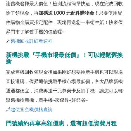
讓舊機發揮最大價值！檢測流程簡單快速，現在完成回收
除了領現金，再
加碼送 1,000 元配件購物金
！只要使用配
件購物金購買指定配件，現場再送您一串衛生紙！快來傑
昇門市了解舊手機的價值喔~
🔗
舊機回收詳細看這裡
新機挑戰『手機市場最低價』！可以輕鬆舊換
新
完成舊機回收領現金後如果剛好想要換新手機也可以現場
直接選購，傑昇通信挑戰手機市場最低價，各大品牌新機
通通都便宜，消費再送千元尊榮卡及抽手機，讓您可以輕
鬆舊機換新機，買手機~來傑昇~好節省~
🔗超便宜空機價格查詢
門號續約再享高額優惠，還有超低資費月租