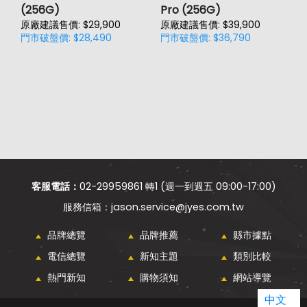
(256G)
Pro (256G)
(
原廠建議售價: $29,900
原廠建議售價: $39,900
原
門市破盤價: $28,490
門市破盤價: $36,790
門
客服電話：
02-29959861 轉1 (週一到週五 09:00-17:00)
jason.service@jyes.com.tw
品牌總覽
品牌推薦
縣市據點
電信總覽
新知主題
類別比較
熱門新知
購物須知
網站導覽
中文