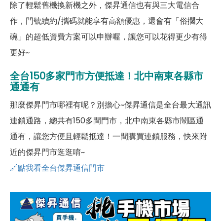
除了輕鬆舊機換新機之外，傑昇通信也有與三大電信合
作，門號續約/攜碼就能享有高額優惠，還會有「俗擱大
碗」的超低資費方案可以申辦喔，讓您可以花得更少有得
更好~
全台150多家門市方便抵達！北中南東各縣市
通通有
那麼傑昇門市哪裡有呢？別擔心~傑昇通信是全台最大通訊
連鎖通路，總共有150多間門市，北中南東各縣市鬧區通
通有，讓您方便且輕鬆抵達！一間購買連鎖服務，快來附
近的傑昇門市逛逛唷~
🔗點我看全台傑昇通信門市