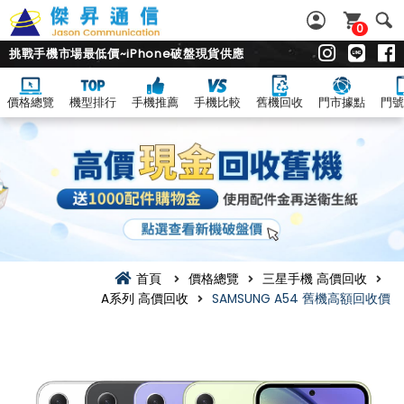
0
挑戰手機市場最低價~iPhone破盤現貨供應
價格總覽
機型排行
手機推薦
手機比較
舊機回收
門市據點
門號
首頁
價格總覽
三星手機 高價回收
A系列 高價回收
SAMSUNG A54 舊機高額回收價