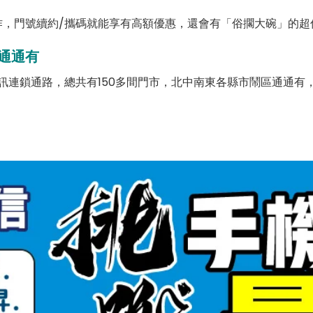
，門號續約/攜碼就能享有高額優惠，還會有「俗擱大碗」的超
通通有
訊連鎖通路，總共有150多間門市，北中南東各縣市鬧區通通有