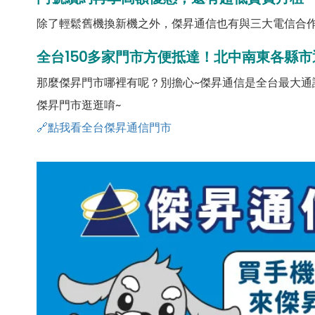
除了輕鬆舊機換新機之外，傑昇通信也有與三大電信合作
全台150多家門市方便抵達！北中南東各縣市
那麼傑昇門市哪裡有呢？別擔心~傑昇通信是全台最大通
傑昇門市逛逛唷~
🔗點我看全台傑昇通信門市