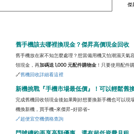
傑
舊手機該去哪裡換現金？傑昇高價現金回收
舊手機放在家不知怎麼處理？想當備用機又怕潮濕天氣
領現金，再
加碼送 1,000 元配件購物金
！只要使用配件
🔗
舊機回收詳細看這裡
新機挑戰『手機市場最低價』！可以輕鬆舊
完成舊機回收領現金後如果剛好想要換新手機也可以現
機換新機，買手機~來傑昇~好節省~
🔗超便宜空機價格查詢
門號續約再享高額優惠，還有超低資費月租