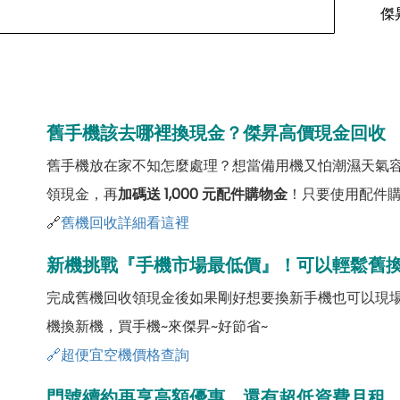
傑
舊手機該去哪裡換現金？傑昇高價現金回收
舊手機放在家不知怎麼處理？想當備用機又怕潮濕天氣
領現金，再
加碼送 1,000 元配件購物金
！只要使用配件
🔗
舊機回收詳細看這裡
新機挑戰『手機市場最低價』！可以輕鬆舊
完成舊機回收領現金後如果剛好想要換新手機也可以現
機換新機，買手機~來傑昇~好節省~
🔗超便宜空機價格查詢
門號續約再享高額優惠，還有超低資費月租