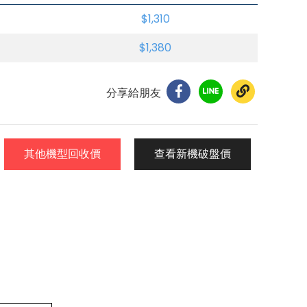
$1,310
$1,380
分享給朋友
其他機型回收價
查看新機破盤價