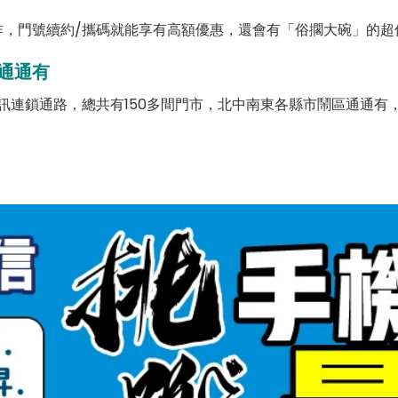
，門號續約/攜碼就能享有高額優惠，還會有「俗擱大碗」的超
通通有
訊連鎖通路，總共有150多間門市，北中南東各縣市鬧區通通有