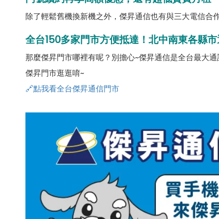
除了輕鬆舊機換新機之外，傑昇通信也有與三大電信合作
全台150多家門市方便抵達！北中南東各縣市
那麼傑昇門市哪裡有呢？別擔心~傑昇通信是全台最大通
傑昇門市逛逛唷~
🔗點我看全台傑昇通信門市