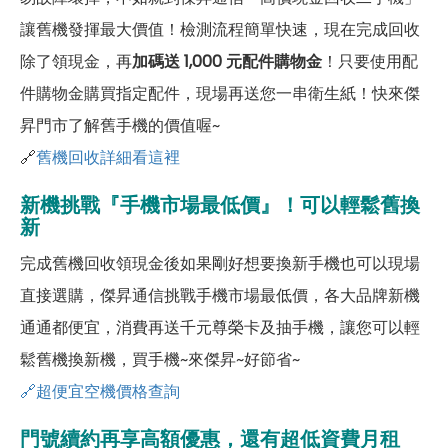
讓舊機發揮最大價值！檢測流程簡單快速，現在完成回收
除了領現金，再
加碼送 1,000 元配件購物金
！只要使用配
件購物金購買指定配件，現場再送您一串衛生紙！快來傑
昇門市了解舊手機的價值喔~
🔗
舊機回收詳細看這裡
新機挑戰『手機市場最低價』！可以輕鬆舊換
新
完成舊機回收領現金後如果剛好想要換新手機也可以現場
直接選購，傑昇通信挑戰手機市場最低價，各大品牌新機
通通都便宜，消費再送千元尊榮卡及抽手機，讓您可以輕
鬆舊機換新機，買手機~來傑昇~好節省~
🔗超便宜空機價格查詢
門號續約再享高額優惠，還有超低資費月租