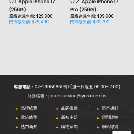
01
02
Apple iPhone 17
Apple iPhone 17
(256G)
Pro (256G)
(
原廠建議售價: $29,900
原廠建議售價: $39,900
原
門市破盤價: $28,490
門市破盤價: $36,790
門
價
客服電話：
02-29959861 轉1 (週一到週五 09:00-17:00)
jason.service@jyes.com.tw
品牌總覽
品牌推薦
縣市據點
電信總覽
新知主題
類別比較
熱門新知
購物須知
網站導覽