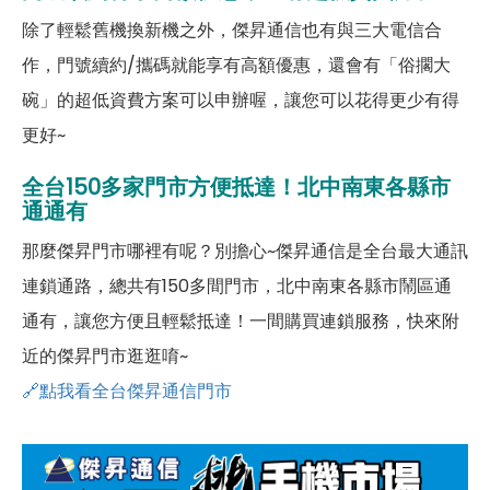
除了輕鬆舊機換新機之外，傑昇通信也有與三大電信合
作，門號續約/攜碼就能享有高額優惠，還會有「俗擱大
碗」的超低資費方案可以申辦喔，讓您可以花得更少有得
更好~
全台150多家門市方便抵達！北中南東各縣市
通通有
那麼傑昇門市哪裡有呢？別擔心~傑昇通信是全台最大通訊
連鎖通路，總共有150多間門市，北中南東各縣市鬧區通
通有，讓您方便且輕鬆抵達！一間購買連鎖服務，快來附
近的傑昇門市逛逛唷~
🔗點我看全台傑昇通信門市