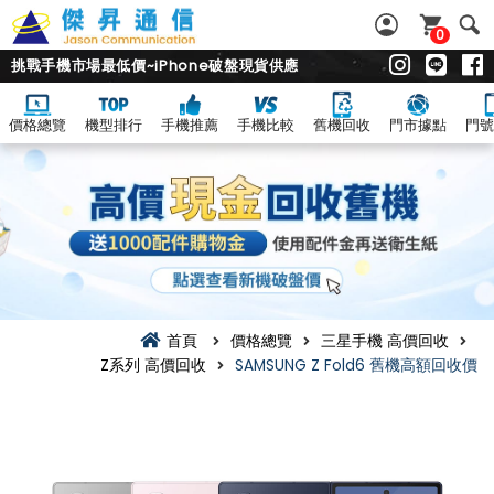
0
挑戰手機市場最低價~iPhone破盤現貨供應
價格總覽
機型排行
手機推薦
手機比較
舊機回收
門市據點
門號
首頁
價格總覽
三星手機 高價回收
Z系列 高價回收
SAMSUNG Z Fold6 舊機高額回收價