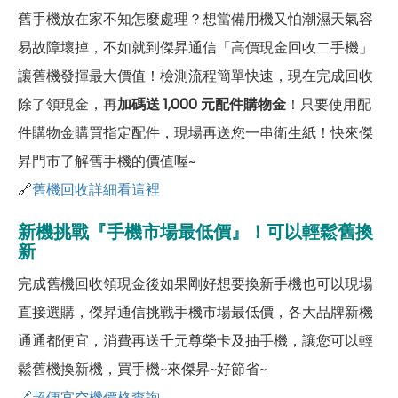
舊手機放在家不知怎麼處理？想當備用機又怕潮濕天氣容
易故障壞掉，不如就到傑昇通信「高價現金回收二手機」
讓舊機發揮最大價值！檢測流程簡單快速，現在完成回收
除了領現金，再
加碼送 1,000 元配件購物金
！只要使用配
件購物金購買指定配件，現場再送您一串衛生紙！快來傑
昇門市了解舊手機的價值喔~
🔗
舊機回收詳細看這裡
新機挑戰『手機市場最低價』！可以輕鬆舊換
新
完成舊機回收領現金後如果剛好想要換新手機也可以現場
直接選購，傑昇通信挑戰手機市場最低價，各大品牌新機
通通都便宜，消費再送千元尊榮卡及抽手機，讓您可以輕
鬆舊機換新機，買手機~來傑昇~好節省~
🔗超便宜空機價格查詢