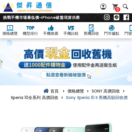
0
挑戰手機市場最低價~iPhone破盤現貨供應
價格總覽
機型排行
手機推薦
手機比較
舊機回收
門市據點
門號
首頁
價格總覽
SONY 高價回收
Xperia 10全系列 高價回收
Sony Xperia 10 II 舊機高額回收價