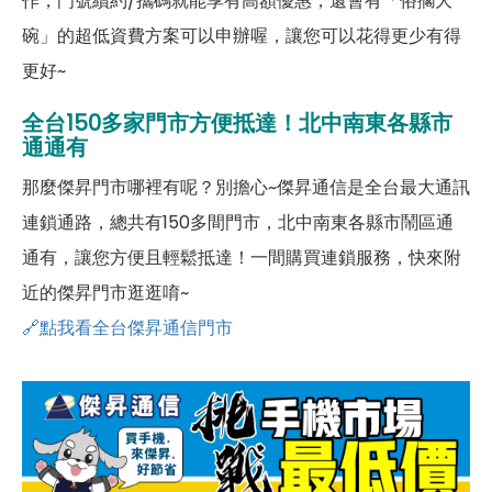
作，門號續約/攜碼就能享有高額優惠，還會有「俗擱大
碗」的超低資費方案可以申辦喔，讓您可以花得更少有得
更好~
全台150多家門市方便抵達！北中南東各縣市
通通有
那麼傑昇門市哪裡有呢？別擔心~傑昇通信是全台最大通訊
連鎖通路，總共有150多間門市，北中南東各縣市鬧區通
通有，讓您方便且輕鬆抵達！一間購買連鎖服務，快來附
近的傑昇門市逛逛唷~
🔗點我看全台傑昇通信門市