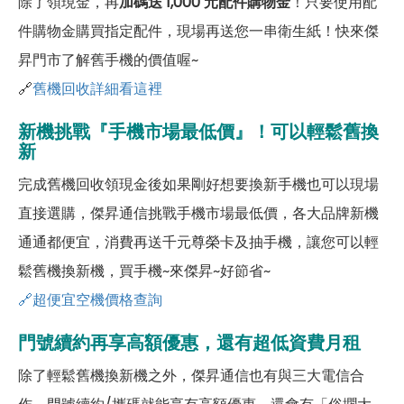
除了領現金，再
加碼送 1,000 元配件購物金
！只要使用配
件購物金購買指定配件，現場再送您一串衛生紙！快來傑
昇門市了解舊手機的價值喔~
🔗
舊機回收詳細看這裡
新機挑戰『手機市場最低價』！可以輕鬆舊換
新
完成舊機回收領現金後如果剛好想要換新手機也可以現場
直接選購，傑昇通信挑戰手機市場最低價，各大品牌新機
通通都便宜，消費再送千元尊榮卡及抽手機，讓您可以輕
鬆舊機換新機，買手機~來傑昇~好節省~
🔗超便宜空機價格查詢
門號續約再享高額優惠，還有超低資費月租
除了輕鬆舊機換新機之外，傑昇通信也有與三大電信合