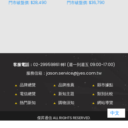
門市破盤價: $28,490
門市破盤價: $36,790
門
客服電話：
02-29959861 轉1 (週一到週五 09:00-17:00)
jason.service@jyes.com.tw
品牌總覽
品牌推薦
縣市據點
電信總覽
新知主題
類別比較
熱門新知
購物須知
網站導覽
中文
傑昇通信 ALL RIGHTS RESERVED.
WEBDESIGN - GRNET