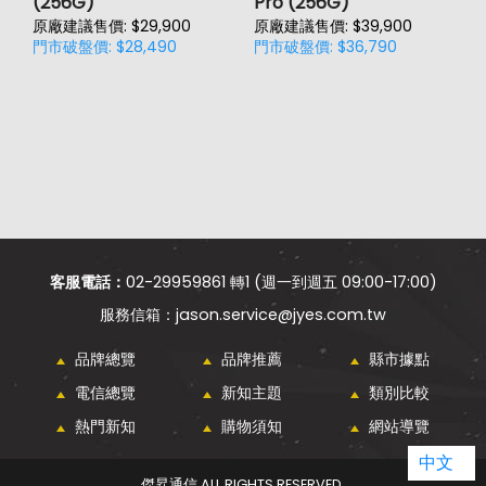
(256G)
Pro (256G)
(
原廠建議售價: $29,900
原廠建議售價: $39,900
原
門市破盤價: $28,490
門市破盤價: $36,790
門
客服電話：
02-29959861 轉1 (週一到週五 09:00-17:00)
jason.service@jyes.com.tw
品牌總覽
品牌推薦
縣市據點
電信總覽
新知主題
類別比較
熱門新知
購物須知
網站導覽
中文
傑昇通信 ALL RIGHTS RESERVED.