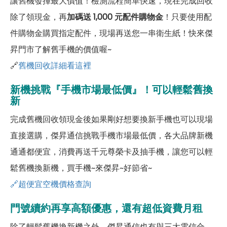
讓舊機發揮最大價值！檢測流程簡單快速，現在完成回收
除了領現金，再
加碼送 1,000 元配件購物金
！只要使用配
件購物金購買指定配件，現場再送您一串衛生紙！快來傑
昇門市了解舊手機的價值喔~
🔗
舊機回收詳細看這裡
新機挑戰『手機市場最低價』！可以輕鬆舊換
新
完成舊機回收領現金後如果剛好想要換新手機也可以現場
直接選購，傑昇通信挑戰手機市場最低價，各大品牌新機
通通都便宜，消費再送千元尊榮卡及抽手機，讓您可以輕
鬆舊機換新機，買手機~來傑昇~好節省~
🔗超便宜空機價格查詢
門號續約再享高額優惠，還有超低資費月租
除了輕鬆舊機換新機之外，傑昇通信也有與三大電信合