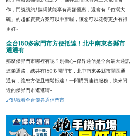
作，門號續約/攜碼就能享有高額優惠，還會有「俗擱大
碗」的超低資費方案可以申辦喔，讓您可以花得更少有得
更好~
全台150多家門市方便抵達！北中南東各縣市
通通有
那麼傑昇門市哪裡有呢？別擔心~傑昇通信是全台最大通訊
連鎖通路，總共有150多間門市，北中南東各縣市鬧區通
通有，讓您方便且輕鬆抵達！一間購買連鎖服務，快來附
近的傑昇門市逛逛唷~
🔗點我看全台傑昇通信門市