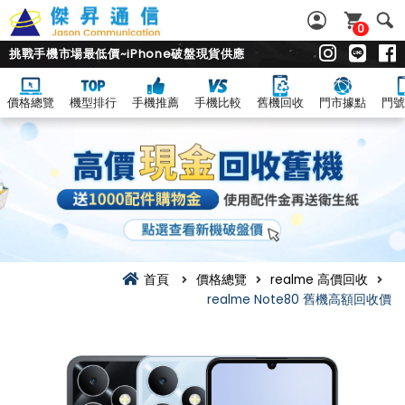
0
挑戰手機市場最低價~iPhone破盤現貨供應
價格總覽
機型排行
手機推薦
手機比較
舊機回收
門市據點
門號
首頁
價格總覽
realme 高價回收
realme Note80 舊機高額回收價