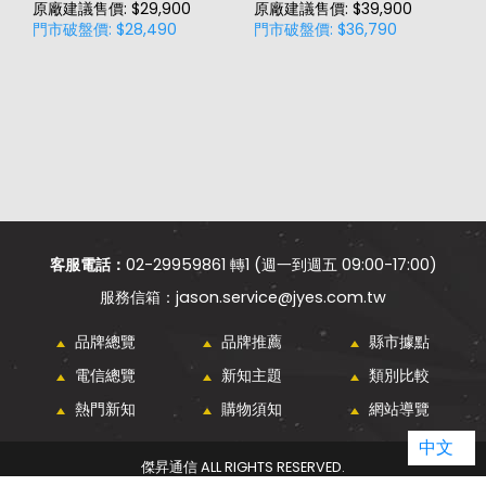
原廠建議售價: $29,900
原廠建議售價: $39,900
原
門市破盤價: $28,490
門市破盤價: $36,790
門
客服電話：
02-29959861 轉1 (週一到週五 09:00-17:00)
jason.service@jyes.com.tw
品牌總覽
品牌推薦
縣市據點
電信總覽
新知主題
類別比較
熱門新知
購物須知
網站導覽
中文
傑昇通信 ALL RIGHTS RESERVED.