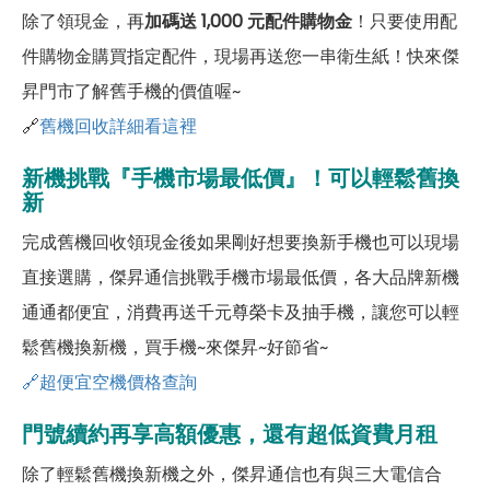
除了領現金，再
加碼送 1,000 元配件購物金
！只要使用配
件購物金購買指定配件，現場再送您一串衛生紙！快來傑
昇門市了解舊手機的價值喔~
🔗
舊機回收詳細看這裡
新機挑戰『手機市場最低價』！可以輕鬆舊換
新
完成舊機回收領現金後如果剛好想要換新手機也可以現場
直接選購，傑昇通信挑戰手機市場最低價，各大品牌新機
通通都便宜，消費再送千元尊榮卡及抽手機，讓您可以輕
鬆舊機換新機，買手機~來傑昇~好節省~
🔗超便宜空機價格查詢
門號續約再享高額優惠，還有超低資費月租
除了輕鬆舊機換新機之外，傑昇通信也有與三大電信合