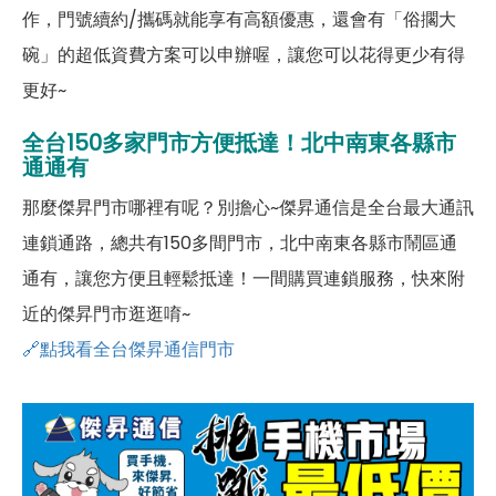
作，門號續約/攜碼就能享有高額優惠，還會有「俗擱大
碗」的超低資費方案可以申辦喔，讓您可以花得更少有得
更好~
全台150多家門市方便抵達！北中南東各縣市
通通有
那麼傑昇門市哪裡有呢？別擔心~傑昇通信是全台最大通訊
連鎖通路，總共有150多間門市，北中南東各縣市鬧區通
通有，讓您方便且輕鬆抵達！一間購買連鎖服務，快來附
近的傑昇門市逛逛唷~
🔗點我看全台傑昇通信門市