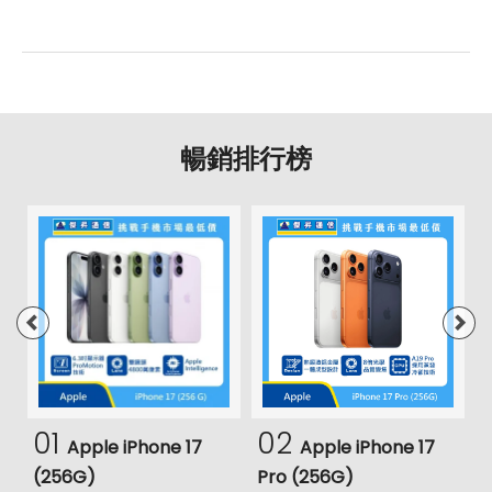
暢銷排行榜
01
02
Apple iPhone 17
Apple iPhone 17
(256G)
Pro (256G)
(