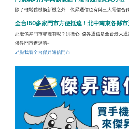
除了輕鬆舊機換新機之外，傑昇通信也有與三大電信合作
全台150多家門市方便抵達！北中南東各縣市
那麼傑昇門市哪裡有呢？別擔心~傑昇通信是全台最大通
傑昇門市逛逛唷~
🔗點我看全台傑昇通信門市