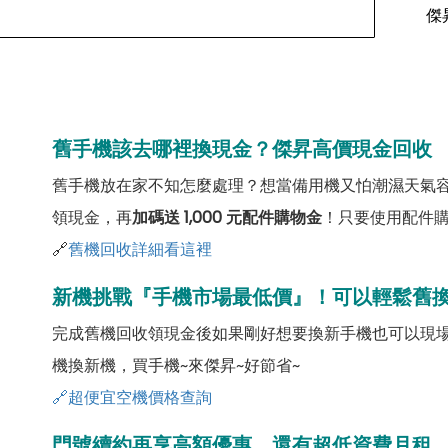
傑
舊手機該去哪裡換現金？傑昇高價現金回收
舊手機放在家不知怎麼處理？想當備用機又怕潮濕天氣
領現金，再
加碼送 1,000 元配件購物金
！只要使用配件
🔗
舊機回收詳細看這裡
新機挑戰『手機市場最低價』！可以輕鬆舊
完成舊機回收領現金後如果剛好想要換新手機也可以現
機換新機，買手機~來傑昇~好節省~
🔗超便宜空機價格查詢
門號續約再享高額優惠，還有超低資費月租