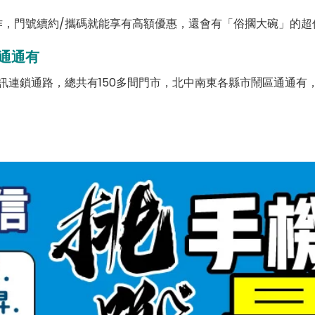
，門號續約/攜碼就能享有高額優惠，還會有「俗擱大碗」的超
通通有
訊連鎖通路，總共有150多間門市，北中南東各縣市鬧區通通有