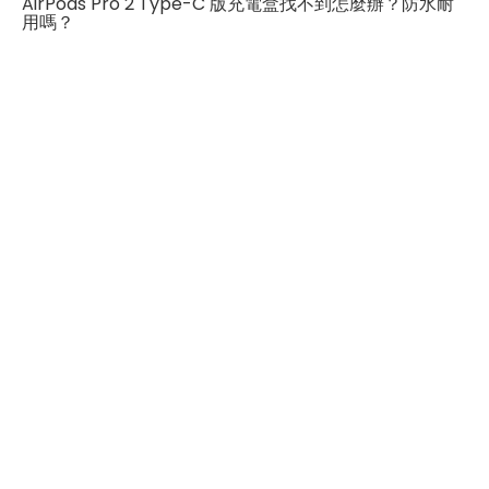
AirPods Pro 2 Type-C 版充電盒找不到怎麼辦？防水耐
電器、Qi無線充電和Type-C充電線，實現多種充電方
用嗎？
式，方便日常使用。
總的來說，AirPods Pro 第2代在設計、音質和功能方面帶
來了多項改進，為使用者提供了卓越的使用體驗。不論是
日常使用還是通話，它都能帶來出色的音效和方便的操
作。