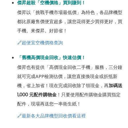
傑昇超殺「空機價格」買到賺到！
傑昇以「挑戰手機市場最低價」為特色，各品牌機型
都比原廠售價便宜超多，讓您花得更少買得更好，買
手機。來傑昇。好節省！
🔗超便宜空機價格查詢
「舊機高價現金回收」快速估價！
傑昇也有提供「高價現金回收二手機」服務，三分鐘
就可完成APP檢測估價，讓您直接換現金或折抵新
機，省上加省！現在完成回收除了領現金，再
加碼送
1,000 元配件購物金
！只要使用配件購物金購買指定
配件，現場再送您一串衛生紙！
🔗最新各大品牌機型回收價看這裡