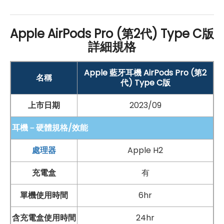
計、音質和功能方面都進行了多項改進，提供更優越的使
用體驗。無論是日常使用還是通話，它都能帶來出色的音
Apple AirPods Pro (第2代) Type C版
效和方便的操作。
詳細規格
Apple 藍牙耳機 AirPods Pro (第2
名稱
代) Type C版
上市日期
2023/09
耳機－硬體規格/效能
處理器
Apple H2
充電盒
有
單機使用時間
6hr
含充電盒使用時間
24hr