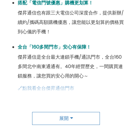
搭配「電信門號優惠」購機更划算！
傑昇通信也有跟三大電信公司深度合作，提供新辦/
續約/攜碼高額購機優惠，讓您能以更划算的價格買
到心儀的手機！
全台「160多間門市」安心有保障！
傑昇通信是全台最大連鎖手機/通訊門市，全台160
多間北中南東通通有。40年經營歷史，一間購買連
鎖服務，讓您買的安心用的開心～
🔗點我看全台傑昇通信門市
成為「尊榮會員優惠」好康超級多！
傑昇尊榮會員除了可以「消費集點兌換商品」，每半
展開
年還有「200元配件購物金」，每年再送「VIP生日