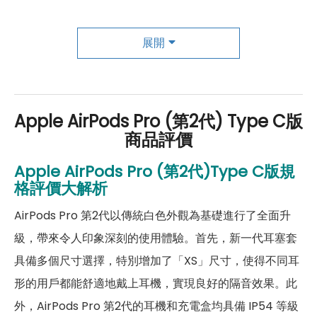
手勢操作
有
展開
主動降噪
有
充電盒連接埠
Type-C
Apple AirPods Pro (第2代) Type C版
耳機－機身設計
商品評價
耳機尺寸
約 30.9 x 21.8 x 24.0 mm
Apple AirPods Pro (第2代)
Type C版
規
耳機重量
約 5.3g
格評價大解析
AirPods Pro 第2代以傳統白色外觀為基礎進行了全面升
充電盒尺寸
約 45.2 x 60.6 x 21.7 mm
級，帶來令人印象深刻的使用體驗。首先，新一代耳塞套
充電盒重量
約 50.8g
具備多個尺寸選擇，特別增加了「XS」尺寸，使得不同耳
顏色
白色
形的用戶都能舒適地戴上耳機，實現良好的隔音效果。此
外，AirPods Pro 第2代的耳機和充電盒均具備 IP54 等級