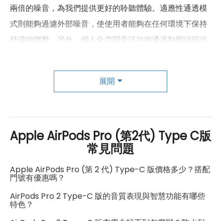
兩倍的噪音，為我們提供更好的聆聽體驗。適應性通透模
式則能夠過濾外部噪音，使使用者能夠在任何環境下保持
舒適的聯繫。另外，個人化空間音訊功能通過動態頭部追
蹤技術，將聲音元素準確呈現在周圍的空間，創造出逼真
而身臨其境的聆聽體驗。
展開
在續航方面，AirPods Pro 第2代表現出色。單次使用時，
耳機連續播放時間增加了1.5小時，主動式降噪模式下的聆
Apple AirPods Pro (第2代) Type C版
聽時間可達6小時。並且，搭配MagSafe充電盒使用時，
常見問題
能夠進行4次充電，從而實現長達30小時的主動式降噪模
式續航。
Apple AirPods Pro (第 2 代) Type-C 版價格多少？搭配
門號有優惠嗎？
AirPods Pro 2 Type-C 版的音質表現與智慧功能有哪些
最後，AirPods Pro 第2代的充電盒設計更加便利，支援使
特色？
用Apple Watch充電器進行充電，並且兼容MagSafe充