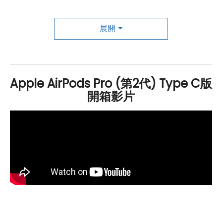
版 還支援「群組 FaceTime」通話功能，讓你在通話中能
享受到更好的音訊品質。
展開
革新音質與通話體驗，打造卓越聆聽與通話之
旅
Apple AirPods Pro (第2代) Type C版
開箱影片
Apple
AirPods Pro (第 2 代)Type C版 重新設計的內向
式麥克風結合了後置透氣孔和語音增強演算法，使通話聲
音更加自然。主動式降噪效果提升了最高可達上一代的兩
倍，而搭配「適應性等化」功能，音樂播放將根據耳形自
動調整，提供更優質的聆聽體驗。內建的「適應性通透模
式」可將噪音降至最低，讓你能清楚聽到周圍環境的聲
音。
綜合而言，
Apple
AirPods Pro（第2代）Type C版 在設