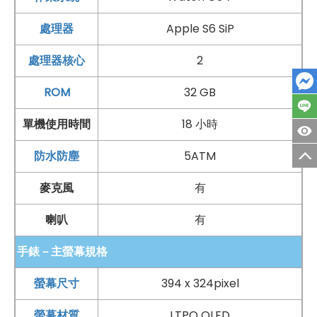
充足的睡眠，對身體健康至關重要
處理器
Apple S6 SiP
全新的「睡眠」app 幫助培養規律的就寢習慣，並能追蹤
處理器核心
2
每晚的睡眠趨勢，有助你設定並達成個人睡眠目標
ROM
32 GB
一切所需，一路隨你行
單機使用時間
18 小時
戴上
Apple
Watch Series 6，無論你身在何處，一切關
防水防塵
5ATM
心的人與事都能與你緊緊相連
而且透過行動網路，即使手機不在身邊也能保持連線
麥克風
有
電話與訊息 : 從手腕上打電話傳訊息
喇叭
有
Apple Pay
: 手錶在手，就能安全付款
手錶－主螢幕規格
Siri : 只要開口問，就能幫你辦妥大小事，即使翻譯也不成
問題
螢幕尺寸
394 x 324pixel
地圖 : 要轉彎時，會以輕點提醒你
螢幕材質
LTPO OLED