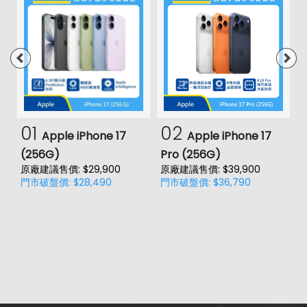
總有一款錶面合你意
現在，你能根據所需及喜好，輕鬆探索及分享自訂錶面，
並將最重要的資訊都集中顯示
你還能在 App Store、網頁或社群媒體上，找到各種喜愛
的錶面
01
02
Apple iPhone 17
Apple iPhone 17
(256G)
Pro (256G)
(
原廠建議售價: $29,900
原廠建議售價: $39,900
原
Apple Watch Series 6 (40mm) GPS版
門市破盤價: $28,490
門市破盤價: $36,790
門
規格特色介紹
錶殼尺寸
高度 : 40 公釐
寬度 : 34 公釐
厚度 : 10.4 公釐