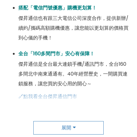
搭配「電信門號優惠」購機更划算！
傑昇通信也有跟三大電信公司深度合作，提供新辦/
續約/攜碼高額購機優惠，讓您能以更划算的價格買
到心儀的手機！
全台「160多間門市」安心有保障！
傑昇通信是全台最大連鎖手機/通訊門市，全台160
多間北中南東通通有。40年經營歷史，一間購買連
鎖服務，讓您買的安心用的開心～
🔗點我看全台傑昇通信門市
成為「尊榮會員優惠」好康超級多！
傑昇尊榮會員除了可以「消費集點兌換商品」，每半
展開
年還有「200元配件購物金」，每年再送「VIP生日