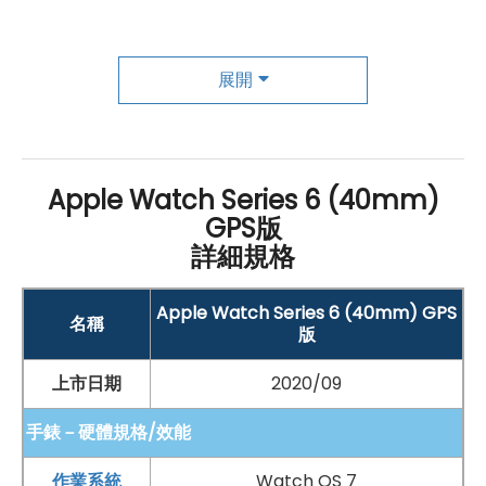
綠色、紅色和紅外線 LED 發出光線照射手腕上的血管，並
以光電二極體測量反射回來的光量
展開
然後先進的演算法會計算你的血液顏色，進而判斷血液的
含氧量
把你的心放在心上
Apple Watch Series 6 (40mm)
GPS版
不尋常高心率或低心率，可能是嚴重健康問題的徵兆，但
詳細規格
由於很多人不能辨識這些症狀，以致潛在的病因往往無法
診斷出來
Apple Watch Series 6 (40mm) GPS
名稱
版
Apple
Watch Series 6 能監測你的心臟，並透過「心
率」app 的通知功能，在出現異常狀況時發出通知，讓你
上市日期
2020/09
採取行動，諮詢醫生
手錶－硬體規格/效能
美好的一天，從一夜好眠開始
作業系統
Watch OS 7