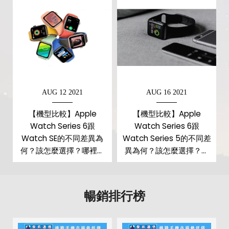
Apple
Watch Series 6，這款最強代表作，助你成就最
加速度感應器
有
強的自己
心跳感測器
有
隨顯，更顯眼
睡眠感測器
有
當手腕放下時，隨顯 Retina 顯示器在室外的亮度現在大
高度氣壓感測器
有
AUG 12 2021
AUG 16 2021
幅提升
你無須抬起手腕喚醒手錶，就能更輕鬆地一覽錶面上的所
【機型比較】Apple
【機型比較】Apple
手錶－機身設計
Watch Series 6跟
Watch Series 6跟
有資訊
尺寸
40 x 34 x 10.7 mm
Watch SE的不同差異為
Watch Series 5的不同差
何？該怎麼選擇？哪裡買
異為何？該怎麼選擇？哪
重量
30.5 g
最便宜？
裡買最便宜？
打造個人風格錶面，方式數不清
眾多最新錶面可供選擇，還可根據你的心情、風格或喜愛
顏色
太空灰, 藍, 金, 銀, 紅色
暢銷排行榜
的活動自訂專屬錶面，展現你的獨特一面
可更換錶帶
有