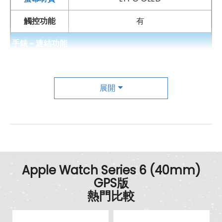
全家人，心手相連
觸控功能
有
透過「家人共享設定」，你可以用自己的 iPhone 為家中
手錶－連結功能
沒有 iPhone 的孩子或長輩配對手錶，讓大家都能透過電
Wi-Fi
802.11 n
話、簡訊或「對講機」保持聯繫
他們也能使用播放音樂、尋找 app，以及完成「活動記
藍牙
展開
5.0
錄」圓圈等功能
GPS
有
這樣，他們行動更獨立，而且只要一通電話就能聯繫他
聲控操作
有
們，你也倍感安心
手勢操作
有
我們力求進步，助你更進步
Apple Watch Series 6 (40mm)
手錶－感應器
GPS版
保持健康體態，掌握自身訓練資訊是關鍵
熱門比較
陀螺儀
有
無論你是在水中游泳、健身房訓練或戶外跑步，它都能更
精準地為你追蹤各項體能訓練指標，並激勵你更進步
計步器
有