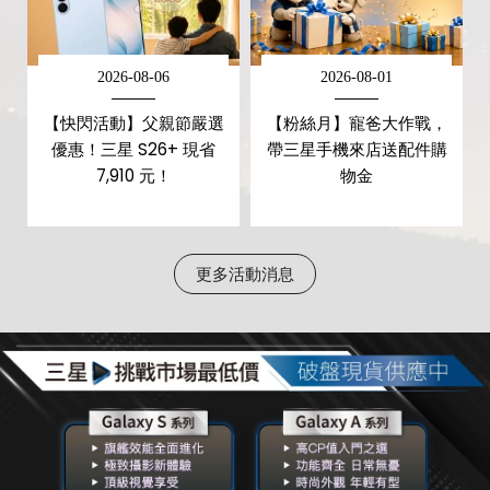
2026-08-06
2026-08-01
月
【快閃活動】父親節嚴選
【粉絲月】寵爸大作戰，
說
優惠！三星 S26+ 現省
帶三星手機來店送配件購
7,910 元！
物金
更多活動消息