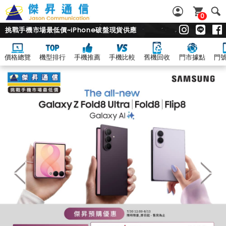
0
挑戰手機市場最低價~iPhone破盤現貨供應
價格總覽
機型排行
手機推薦
手機比較
舊機回收
門市據點
門
傑
昇
通
信
~
挑
戰
手
機
市
場
最
低
價
~iPhone
空
機
破
盤