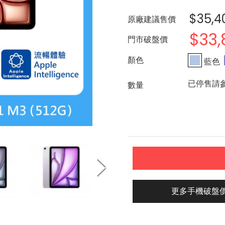
$35,4
原廠建議售價
$33,
門市破盤價
藍色
已停售請
更多手機破盤