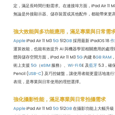
定，滿足長時間行動需求。在連接埠方面，iPad Air 11 M
無論是外接顯示器、儲存裝置或其他配件，都能帶來更高效
強大效能與多功能應用，滿足專業與日常需
Apple
iPad Air 11 M3
5
G
512
GB
採用最新 iPadOS 18
作
運算效能，也能有效提升 AI 與機器學習相關應用的
體與儲存空間方面，iPad Air 11 M3
5
G
內建 8
GB
RAM
，
術上支援
5
G
（
eSIM
服務）、
Wi-Fi 6
E 及
藍牙
5.3，確
Pencil (
USB-C
) 及巧控鍵盤，讓使用者能更靈活地進行
表現，是專業與日常使用的理想選擇。
強化攝影性能，滿足專業與日常拍攝需求
Apple
iPad Air 11 M3
5
G
512
GB
在攝影功能上大幅升級，配