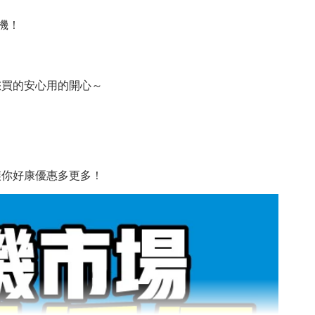
機！
您買的安心用的開心～
讓你好康優惠多更多！