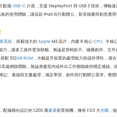
3 配備
USB-C
介面，支援 DisplayPort 與 USB 3 技術
的使用體驗，讓這款 iPad 在行動辦公、影音娛樂與創意應
求
業系統
，搭載強大的
Apple
M3 晶片，內建 8 核心
CPU
、9 核
處理能力，讓多工操作更加順暢。無論是剪輯影片、繪圖創作、文
搭配 512
GB
ROM
，大幅提升裝置的處理能力與儲存彈性，適合
保高速網路體驗，無論身處室內或外出工作都能維持穩定連線。此外，iPa
筆記、素描與文書處理，滿足學習、創作與行動辦公需求。整體而言
備橫向設計的 1,200 萬
畫素
前置相機，擁有 F2.0 大
光圈
，能