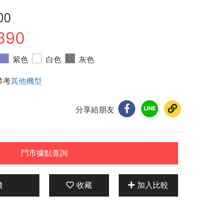
00
890
紫色
白色
灰色
參考
其他機型
分享給朋友
門市據點查詢
價
收藏
加入比較