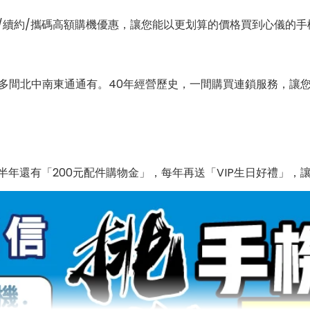
/續約/攜碼高額購機優惠，讓您能以更划算的價格買到心儀的手
0多間北中南東通通有。40年經營歷史，一間購買連鎖服務，讓
年還有「200元配件購物金」，每年再送「VIP生日好禮」，