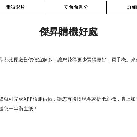
開箱影片
安兔兔跑分
詳細
傑昇購機好處
型都比原廠售價便宜超多，讓您花得更少買得更好，買手機。來
鐘就可完成APP檢測估價，讓您直接換現金或折抵新機，省上加
送您一串衛生紙！