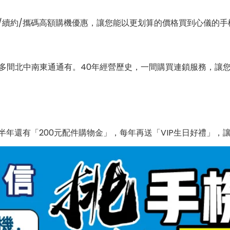
/續約/攜碼高額購機優惠，讓您能以更划算的價格買到心儀的手
0多間北中南東通通有。40年經營歷史，一間購買連鎖服務，讓
年還有「200元配件購物金」，每年再送「VIP生日好禮」，