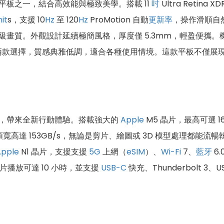
板之一，結合高效能與極致美學。搭載 11
吋
Ultra Retin
nit
s，支援 10
Hz
至 120
Hz
ProMotion 自動
更新率
，操作滑順自
畫質。外觀設計延續極簡風格，厚度僅 5.3mm，輕盈便攜。機
兩款選擇，質感典雅低調，適合各種使用情境。這款平板不僅展
，帶來全新行動體驗。搭載強大的
Apple
M5 晶片，最高可選 1
頻寬高達 153GB/s，無論是剪片、繪圖或 3D 模型處理都能
Apple
N1 晶片，支援支援
5G
上網（
eSIM
）、
Wi-Fi
7、
藍牙
6.
片播放可達 10 小時，並支援
USB-C
快充、Thunderbolt 3、