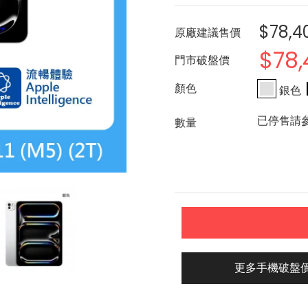
$78,4
原廠建議售價
$78,
門市破盤價
銀色
已停售請
更多手機破盤