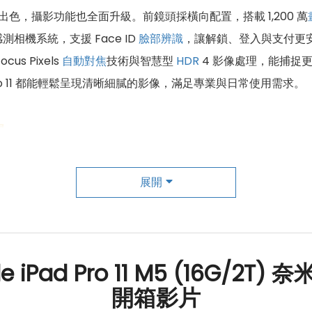
色，攝影功能也全面升級。前鏡頭採橫向配置，搭載 1,200 萬
機系統，支援 Face ID
臉部辨識
，讓解鎖、登入與支付更安全
 Pixels
自動對焦
技術與智慧型
HDR
4 影像處理，能捕捉
o 11 都能輕鬆呈現清晰細膩的影像，滿足專業與日常使用需求。
場
驗。針對 2TB 高階版本，蘋果提供 Nano-texture 玻璃選配，這
在維持原始亮度、對比與色彩精準度的同時，有效分散環境光線，降
展開
可視，讓畫面細節不受干擾，色彩呈現更穩定。這項設計特別適合
還是戶外拍攝現場，iPad Pro 11 Nano-texture
e iPad Pro 11 M5 (16G/2T)
開箱影片
介紹