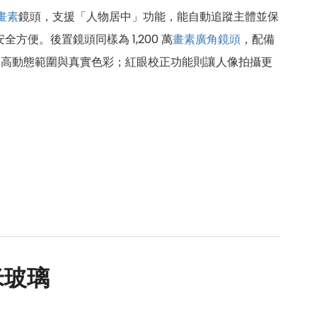
畫素
鏡頭，支援「人物居中」功能，能自動追蹤主體並保
方便。後置鏡頭同樣為 1,200 萬
畫素
廣角鏡頭
，配備
更高動態範圍與真實色彩；紅眼校正功能則讓人像拍攝更
項技術源自 Pro Display XDR 與 Mac Studio
低反射與眩光問題。與一般亮面玻璃相比，Nano-
需要高精準度色彩工作的專業使用者，如攝影修圖、影片剪
 版本都能保持卓越的顯示品質，確保每一個像素都真實呈現，是
 奈米玻璃