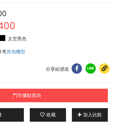
00
400
太空黑色
參考
其他機型
分享給朋友
門市據點查詢
價
收藏
加入比較