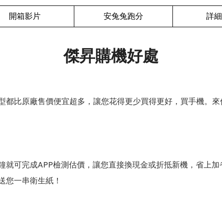
開箱影片
安兔兔跑分
詳細
傑昇購機好處
型都比原廠售價便宜超多，讓您花得更少買得更好，買手機。來
鐘就可完成APP檢測估價，讓您直接換現金或折抵新機，省上加
送您一串衛生紙！