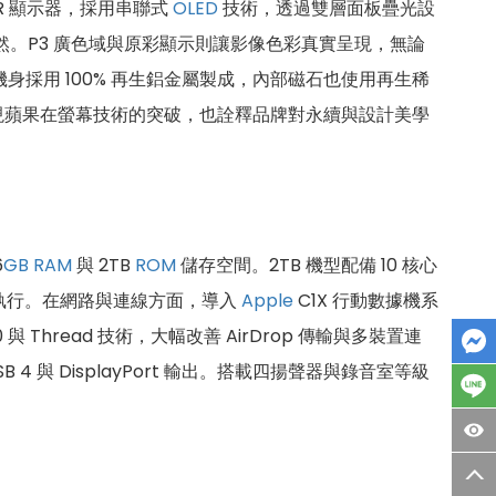
a XDR 顯示器，採用串聯式
OLED
技術，透過雙層面板疊光設
然。P3 廣色域與原彩顯示則讓影像色彩真實呈現，無論
身採用 100% 再生鋁金屬製成，內部磁石也使用再生稀
現蘋果在螢幕技術的突破，也詮釋品牌對永續與設計美學
6
GB
RAM
與 2TB
ROM
儲存空間。2TB 機型配備 10 核心
流暢執行。在網路與連線方面，導入
Apple
C1X 行動數據機系
0 與 Thread 技術，大幅改善 AirDrop 傳輸與多裝置連
USB 4 與 DisplayPort 輸出。搭載四揚聲器與錄音室等級