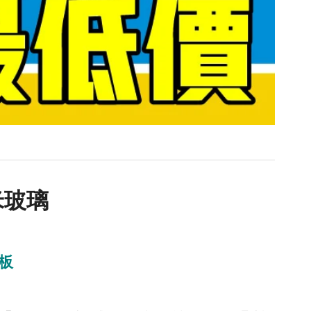
 奈米玻璃
板