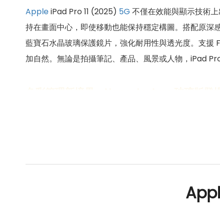
Apple
iPad Pro 11 (2025)
5G
不僅在效能與顯示技術上出
持在畫面中心，即使移動也能保持穩定構圖。搭配原深感測相
藍寶石水晶玻璃保護鏡片，強化耐用性與透光度。支援 Focus
加自然。無論是拍攝筆記、產品、風景或人物，iPad Pr
色彩管理新境界，Nano-texture 玻璃版登
Apple
iPad Pro 11 (2025)
5G
為專業創作者打造更進階的視覺體
Display。其玻璃表面經過奈米級精準蝕刻處理，能
texture 版本可在強光或複雜光源環境下依舊清晰
輯、3D 模型設計或繪圖創作。無論是在明亮的辦公室、攝影棚
追求專業視覺準確度的理想選擇。
Appl
Apple
iPad Pro 11 M5 5G
2TB
規格特色