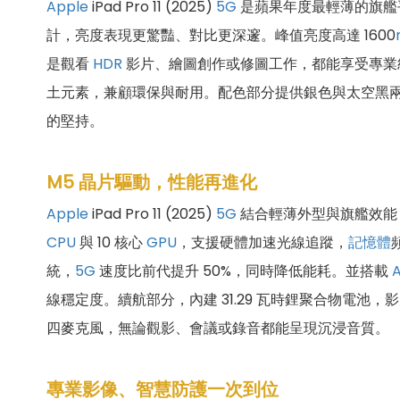
Apple
iPad Pro 11 (2025)
5G
是蘋果年度最輕薄的旗艦平
計，亮度表現更驚豔、對比更深邃。峰值亮度高達 1600
是觀看
HDR
影片、繪圖創作或修圖工作，都能享受專業級
土元素，兼顧環保與耐用。配色部分提供銀色與太空黑
的堅持。
M5 晶片驅動，性能再進化
Apple
iPad Pro 11 (2025)
5G
結合輕薄外型與旗艦效能
CPU
與 10 核心
GPU
，支援硬體加速光線追蹤，
記憶體
統，
5G
速度比前代提升 50%，同時降低能耗。並搭載
線穩定度。續航部分，內建 31.29 瓦時鋰聚合物電池，影
四麥克風，無論觀影、會議或錄音都能呈現沉浸音質。
專業影像、智慧防護一次到位