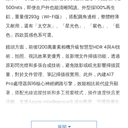
500nits，即便在戶外也能清晰閱讀。外型採100%再生
尺寸
195.4 × 134.8 × 6.3 mm
鋁，重量僅293g（Wi-Fi版），搭配圓角邊框，整體輕薄
重量
293 g
又耐用，還有「太空灰」、「星光色」、「紫色」、「藍
顏色
藍色、紫色、星光色、太空灰色
色」四款質感色系可選。
鏡頭方面，前後1200萬畫素相機升級智慧型HDR 4與AI技
術，拍照、視訊效果更優秀，並新增文件掃描功能，透過
原彩閃光燈和多張合成技術，避免陰影或眩光影響掃描質
量，對於文件管理、筆記掃描很實用。此外，內建A17
Pro處理器與16核心神經網路引擎，效能相比前代提升顯
著，搭配光線追蹤技術和多工視窗模式，操作速度快且更
流暢，支援Apple Intelligence生成AI應用，可撰寫優化
文句、逐字稿轉換、去除背景等，提升多工處理體驗。
值得一提的是，iPad mini 2024支援最新Apple Pencil
展開