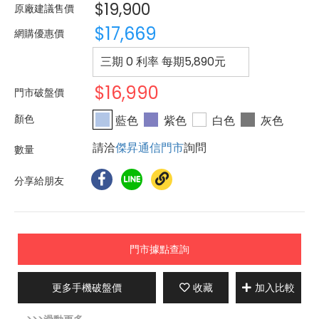
$19,900
原廠建議售價
$17,669
網購優惠價
三期 0 利率 每期
5,890
元
$16,990
門市破盤價
藍色
紫色
白色
灰色
請洽
傑昇通信門市
詢問
分享給朋友
門市據點查詢
更多手機破盤價
收藏
加入比較