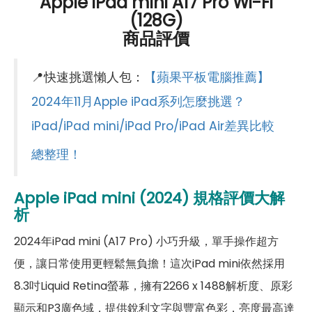
Apple iPad mini A17 Pro Wi-Fi
(128G)
第一前相機鏡頭種類
超廣角鏡頭
商品評價
第一前相機光圈
F2.4
📍快速挑選懶人包：
【蘋果平板電腦推薦】
連結功能
2024年11月Apple iPad系列怎麼挑選？
Wi-Fi
802.11ax
iPad/iPad mini/iPad Pro/iPad Air差異比較
藍牙
5.3
總整理！
GPS
有
Apple iPad mini (2024)
規格評價大解
連接埠 (USB)
Type-C
析
辨識功能
2024年iPad mini (A17 Pro) 小巧升級，單手操作超方
便，讓日常使用更輕鬆無負擔！這次iPad mini依然採用
按鍵指紋辨識
有
8.3吋Liquid Retina螢幕，擁有2266 x 1488解析度、原彩
機身設計
顯示和P3廣色域，提供銳利文字與豐富色彩，亮度最高達