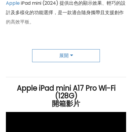
Apple
iPad mini (2024) 提供出色的顯示效果、輕巧的設
計及多樣化的功能選擇，是一款適合隨身攜帶且支援創作
的高效平板。
強悍性能與智慧 AI 打造小型創作神器
Apple
iPad mini (2024)
Wi-Fi
128
GB
配備與
iPhone 15
展開
Pro 系列
相同的強大
A17 Pro
晶片，包含 16 核心神經網路
引擎，使
CPU
效能提升 30%、繪圖處理效能更是提升至
25%，並具備光線追蹤技術，為遊戲及創意應用提供更真
Apple iPad mini A17 Pro Wi-Fi
實的視覺效果。支援最新的
Wi-Fi 6
E 及
藍牙
5.3 通訊技
(128G)
術，帶來更高速、穩定的無線連接體驗。續航力方面，這
開箱影片
款 iPad mini 在連續影片播放下可維持約 10 小時的電池壽
命，滿足用戶長時間的使用需求。其
USB Type-C
傳輸埠
支援 USB 3，傳輸速率高達 10Gb/s，能輕鬆連接各類周