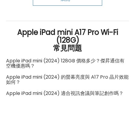
Pro，新增雙指按壓、側轉和觸覺回饋，能磁吸於機身側
邊，隨時取用；「影像魔杖」功能則讓草圖輕鬆轉成圖
片，再加上Wi-Fi 6E、藍牙5.3、USB-C傳輸埠，整體使用
Apple iPad mini A17 Pro Wi-Fi
感更加順手實用。
(128G)
常見問題
Apple iPad mini (2024) 128GB 價格多少？傑昇通信有
空機優惠嗎？
Apple iPad mini (2024) 的螢幕亮度與 A17 Pro 晶片效能
如何？
Apple iPad mini (2024) 適合視訊會議與筆記創作嗎？