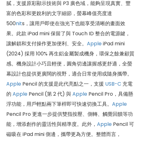
膩，支援原彩顯示技術與 P3 廣色域，能夠呈現真實、豐
富的色彩和更銳利的文字細節，螢幕峰值亮度達
500
nit
s，讓用戶即使在強光下也能享受清晰的畫面效
果。此款 iPad mini 保留了與 Touch ID 整合的電源鍵，
讓解鎖和支付操作更加便利、安全。
Apple
iPad mini
(2024) 採用 100% 再生鋁金屬製成機身，環保之餘兼顧質
感。機身設計小巧且輕便，圓角切邊讓握感更舒適，全螢
幕設計也提供更廣闊的視野，適合日常使用或隨身攜帶。
Apple
Pencil 的支援是此代亮點之一，支援
USB-C
充電
的
Apple
Pencil (第 2 代) 與
Apple
Pencil Pro，具備懸
浮功能，用戶輕點兩下筆桿即可快速切換工具。
Apple
Pencil Pro 更進一步提供雙指按壓、側轉、觸覺回饋等功
能，增添創作的靈活性與精準度。此外，
Apple
Pencil 可
磁吸在 iPad mini 側邊，攜帶更為方便。整體而言，