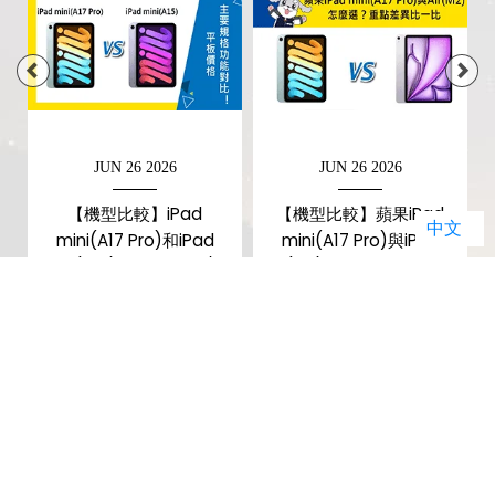
JUN 26 2026
JUN 26 2026
【機型比較】iPad
【機型比較】蘋果iPad
中文
o
mini(A17 Pro)和iPad
mini(A17 Pro)與iPad
mini(A15) 前後代價錢/主
Air(M2)怎麼選？重點差異
要規格對比！
比一比
暢銷排行榜