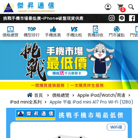
0
挑戰手機市場最低價~iPhone破盤現貨供應
價格總覽
機型排行
手機推薦
手機比較
舊機回收
門市據點
門號
首頁
價格總覽
Apple iPad/Watch/周邊
iPad mini全系列
Apple 平板 iPad mini A17 Pro Wi-Fi (128G)