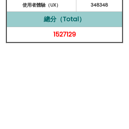
HDR 4 和人物居中功能，確保用戶在視訊會議中始終保持
使用者體驗（UX）
348348
在畫面中央，並提升影像品質，使虛擬交流更加真實。無
總分（Total）
論是個人或專業用途，這項功能都能為視訊體驗帶來顯著
的改善。後置相機部分，
Apple
iPad mini 也不馬虎，同
1527129
樣具備 1,200 萬
畫素
的
廣角鏡頭
，支援智慧型
HDR
4 和
Focus Pixels，能精準對焦並捕捉更多細節。搭配 5 倍數
位
變焦
功能，無論是遠距拍攝還是近距拍照，都能達到出
色效果。此外，原彩閃光燈的加入，確保在低光源環境下
依然能拍出清晰的影像，即使在夜間或室內光線不足的情
況下，依然能取得良好的拍攝效果。這款 iPad mini 還支
援
4K
錄影功能，用戶能以更高解析度記錄生活片段或創
作影片，增添了設備的多功能性。不論是日常生活的捕捉
還是專業攝影需求，
Apple
iPad mini (2024) 提供的相機
功能都能輕鬆應對，使這款小型平板成為用戶拍攝與創作