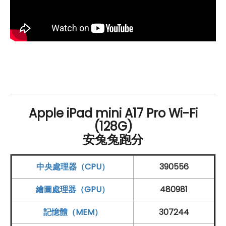
邊裝置，延展使用情境。
Apple
iPad mini (2024) 採用最
新 iPadOS 18 作業系統，進一步優化多工應用，讓用戶可
以在多個視窗間靈活切換，提升生產力。此外，未來此款
iPad mini 將支援
Apple
Intelligence 生成式 AI 功能，包
括文字優化、錄音轉寫、圖像生成和相片背景清除等智慧
應用，並能與 Siri 整合，實現更高效的智慧助理體驗。這
些進步使
Apple
iPad mini (2024) 不僅僅是日常娛樂工
Apple iPad mini A17 Pro Wi-Fi
具，更是強力的生產力與創作夥伴。
(128G)
安兔兔跑分
強大相機功能，隨時隨地拍攝與創作的最佳夥
中央處理器（CPU）
390556
伴
繪圖處理器（GPU）
480981
Apple
iPad mini (2024)
Wi-Fi
128
GB
在相機功能上表現
出色，配備 1,200 萬
畫素
前置
超廣角鏡頭
，支援智慧型
記憶體（MEM）
307244