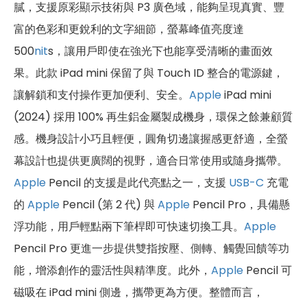
膩，支援原彩顯示技術與 P3 廣色域，能夠呈現真實、豐
富的色彩和更銳利的文字細節，螢幕峰值亮度達
500
nit
s，讓用戶即使在強光下也能享受清晰的畫面效
果。此款 iPad mini 保留了與 Touch ID 整合的電源鍵，
讓解鎖和支付操作更加便利、安全。
Apple
iPad mini
(2024) 採用 100% 再生鋁金屬製成機身，環保之餘兼顧質
感。機身設計小巧且輕便，圓角切邊讓握感更舒適，全螢
幕設計也提供更廣闊的視野，適合日常使用或隨身攜帶。
Apple
Pencil 的支援是此代亮點之一，支援
USB-C
充電
的
Apple
Pencil (第 2 代) 與
Apple
Pencil Pro，具備懸
浮功能，用戶輕點兩下筆桿即可快速切換工具。
Apple
Pencil Pro 更進一步提供雙指按壓、側轉、觸覺回饋等功
能，增添創作的靈活性與精準度。此外，
Apple
Pencil 可
磁吸在 iPad mini 側邊，攜帶更為方便。整體而言，