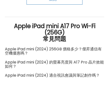
Pro，新增雙指按壓、側轉和觸覺回饋，能磁吸於機身側
邊，隨時取用；「影像魔杖」功能則讓草圖輕鬆轉成圖
片，再加上Wi-Fi 6E、藍牙5.3、USB-C傳輸埠，整體使用
Apple iPad mini A17 Pro Wi-Fi
感更加順手實用。
(256G)
常見問題
Apple iPad mini (2024) 256GB 價格多少？傑昇通信有
空機優惠嗎？
Apple iPad mini (2024) 的螢幕亮度與 A17 Pro 晶片效能
如何？
Apple iPad mini (2024) 適合視訊會議與筆記創作嗎？