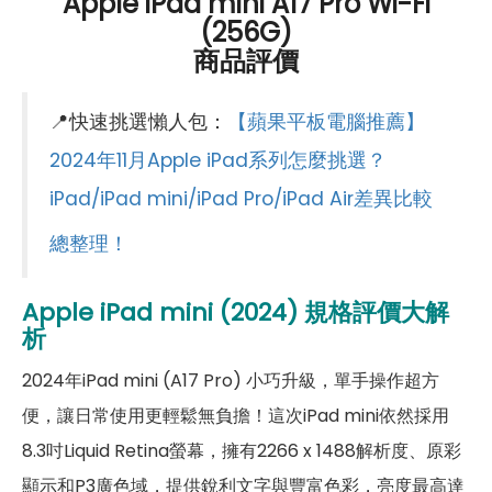
Apple iPad mini A17 Pro Wi-Fi
(256G)
第一前相機鏡頭種類
超廣角鏡頭
商品評價
第一前相機光圈
F2.4
📍快速挑選懶人包：
【蘋果平板電腦推薦】
連結功能
2024年11月Apple iPad系列怎麼挑選？
Wi-Fi
802.11ax
iPad/iPad mini/iPad Pro/iPad Air差異比較
藍牙
5.3
總整理！
GPS
有
Apple iPad mini (2024)
規格評價大解
連接埠 (USB)
Type-C
析
辨識功能
2024年iPad mini (A17 Pro) 小巧升級，單手操作超方
便，讓日常使用更輕鬆無負擔！這次iPad mini依然採用
按鍵指紋辨識
有
8.3吋Liquid Retina螢幕，擁有2266 x 1488解析度、原彩
機身設計
顯示和P3廣色域，提供銳利文字與豐富色彩，亮度最高達