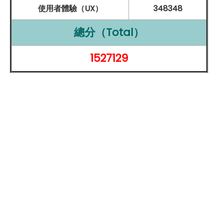
HDR 4 和人物居中功能，確保用戶在視訊會議中始終保持
使用者體驗（UX）
348348
在畫面中央，並提升影像品質，使虛擬交流更加真實。無
總分（Total）
論是個人或專業用途，這項功能都能為視訊體驗帶來顯著
的改善。後置相機部分，
Apple
iPad mini 也不馬虎，同
1527129
樣具備 1,200 萬
畫素
的
廣角鏡頭
，支援智慧型
HDR
4 和
Focus Pixels，能精準對焦並捕捉更多細節。搭配 5 倍數
位
變焦
功能，無論是遠距拍攝還是近距拍照，都能達到出
色效果。此外，原彩閃光燈的加入，確保在低光源環境下
依然能拍出清晰的影像，即使在夜間或室內光線不足的情
況下，依然能取得良好的拍攝效果。這款 iPad mini 還支
援
4K
錄影功能，用戶能以更高解析度記錄生活片段或創
作影片，增添了設備的多功能性。不論是日常生活的捕捉
還是專業攝影需求，
Apple
iPad mini (2024) 提供的相機
功能都能輕鬆應對，使這款小型平板成為用戶拍攝與創作