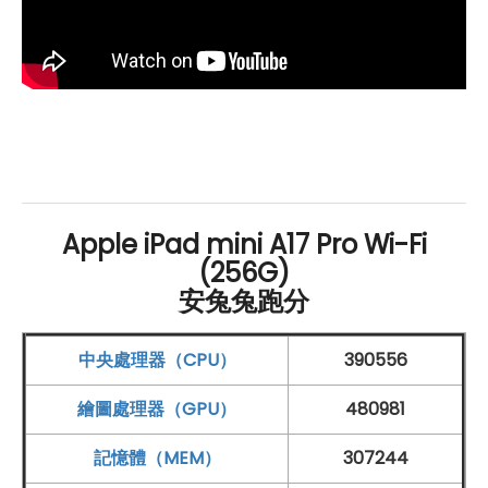
邊裝置，延展使用情境。
Apple
iPad mini (2024) 採用最
新 iPadOS 18 作業系統，進一步優化多工應用，讓用戶可
以在多個視窗間靈活切換，提升生產力。此外，未來此款
iPad mini 將支援
Apple
Intelligence 生成式 AI 功能，包
括文字優化、錄音轉寫、圖像生成和相片背景清除等智慧
應用，並能與 Siri 整合，實現更高效的智慧助理體驗。這
些進步使
Apple
iPad mini (2024) 不僅僅是日常娛樂工
Apple iPad mini A17 Pro Wi-Fi
具，更是強力的生產力與創作夥伴。
(256G)
安兔兔跑分
強大相機功能，隨時隨地拍攝與創作的最佳夥
中央處理器（CPU）
390556
伴
繪圖處理器（GPU）
480981
Apple
iPad mini (2024)
Wi-Fi
256
GB
在相機功能上表
現出色，配備 1,200 萬
畫素
前置
超廣角鏡頭
，支援智慧型
記憶體（MEM）
307244