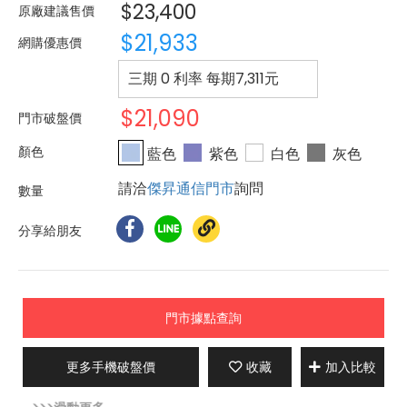
$23,400
原廠建議售價
$21,933
網購優惠價
三期 0 利率 每期
7,311
元
$21,090
門市破盤價
藍色
紫色
白色
灰色
請洽
傑昇通信門市
詢問
分享給朋友
門市據點查詢
更多手機破盤價
收藏
加入比較