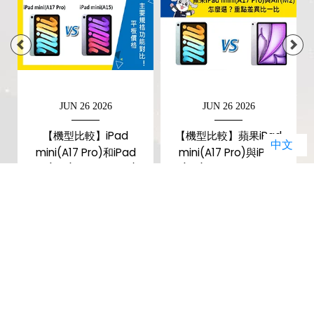
JUN 26 2026
JUN 26 2026
【機型比較】iPad
【機型比較】蘋果iPad
中文
o
mini(A17 Pro)和iPad
mini(A17 Pro)與iPad
mini(A15) 前後代價錢/主
Air(M2)怎麼選？重點差異
要規格對比！
比一比
暢銷排行榜