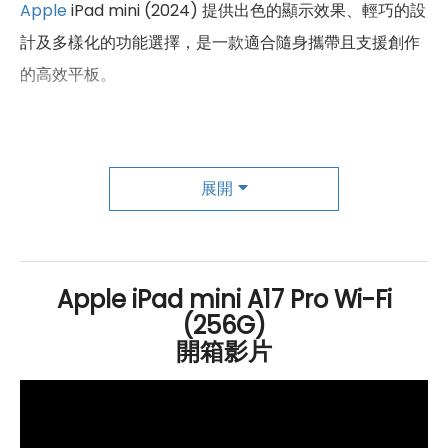
Apple
iPad mini (2024) 提供出色的顯示效果、輕巧的設
計及多樣化的功能選擇，是一款適合隨身攜帶且支援創作
的高效平板。
強悍性能與智慧 AI 打造小型創作神器
Apple
iPad mini (2024)
Wi-Fi
256
GB
配備與
iPhone 15
展開
Pro 系列
相同的強大
A17 Pro
晶片，包含 16 核心神經網路
引擎，使
CPU
效能提升 30%、繪圖處理效能更是提升至
25%，並具備光線追蹤技術，為遊戲及創意應用提供更真
Apple iPad mini A17 Pro Wi-Fi
實的視覺效果。支援最新的
Wi-Fi 6
E 及
藍牙
5.3 通訊技
(256G)
術，帶來更高速、穩定的無線連接體驗。續航力方面，這
開箱影片
款 iPad mini 在連續影片播放下可維持約 10 小時的電池壽
命，滿足用戶長時間的使用需求。其
USB Type-C
傳輸埠
支援 USB 3，傳輸速率高達 10Gb/s，能輕鬆連接各類周