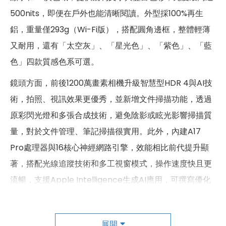
500nits，即便在戶外也能清晰閱讀。外型採100%再生
尺寸
195.4 × 134.8 × 6.3 mm
鋁，重量僅293g（Wi-Fi版），搭配圓角邊框，整體輕薄
重量
293 g
又耐用，還有「太空灰」、「星光色」、「紫色」、「藍
顏色
藍色、紫色、星光色、太空灰色
色」四款質感色系可選。
鏡頭方面，前後1200萬畫素相機升級智慧型HDR 4與AI技
術，拍照、視訊效果更優秀，並新增文件掃描功能，透過
原彩閃光燈和多張合成技術，避免陰影或眩光影響掃描質
量，對於文件管理、筆記掃描很實用。此外，內建A17
Pro處理器與16核心神經網路引擎，效能相比前代提升顯
著，搭配光線追蹤技術和多工視窗模式，操作速度快且更
流暢，支援Apple Intelligence生成AI應用，可撰寫優化
文句、逐字稿轉換、去除背景等，提升多工處理體驗。
值得一提的是，iPad mini 2024支援最新Apple Pencil
展開