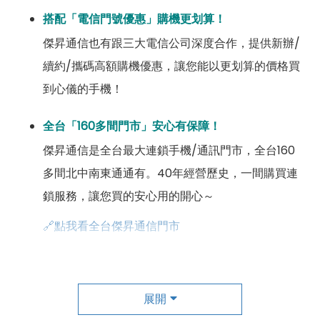
搭配「電信門號優惠」購機更划算！
傑昇通信也有跟三大電信公司深度合作，提供新辦/
續約/攜碼高額購機優惠，讓您能以更划算的價格買
到心儀的手機！
全台「160多間門市」安心有保障！
傑昇通信是全台最大連鎖手機/通訊門市，全台160
多間北中南東通通有。40年經營歷史，一間購買連
鎖服務，讓您買的安心用的開心～
🔗點我看全台傑昇通信門市
成為「尊榮會員優惠」好康超級多！
傑昇尊榮會員除了可以「消費集點兌換商品」，每半
展開
年還有「200元配件購物金」，每年再送「VIP生日