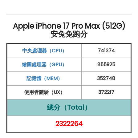
全能攝影旗艦！鏡頭系統大躍進
Apple iPhone 17 Pro Max (512G)
Apple
iPhone 17 Pro Max 在相機系統上帶來全面升級，
安兔兔跑分
讓專業級攝影效果隨時隨地都能實現。主相機採用 4,800
中央處理器（CPU）
741374
萬
畫素
融合鏡頭，具備 24mm 基礎焦段，並支援 1,200
萬
畫素
等效的 2 倍
光學
品質望遠，能拍出清晰的 48mm
繪圖處理器（GPU）
855925
焦段人像與特寫照片。除了主鏡頭之外，iPhone 17 Pro
記憶體（MEM）
352748
Max 還配備 4,800 萬
畫素
超廣角鏡頭
與 4,800 萬
畫素
望
遠鏡頭
，帶來完整的多焦段覆蓋，支援高達 8 倍
光學
變
使用者體驗（UX）
372217
焦
，進一步延伸至 40 倍數位
變焦
，無論遠景放大或廣角
總分（Total）
取景，都能捕捉細膩畫質。前置相機方面，則搭載 1,800
萬
畫素
Center Stage 相機，不僅能拍攝高解析自拍，還
2322264
能在直式握持手機時，自動生成橫向視角，適合多人合影