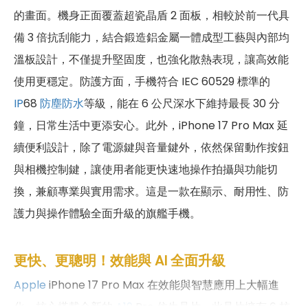
的畫面。機身正面覆蓋超瓷晶盾 2 面板，相較於前一代具
備 3 倍抗刮能力，結合鍛造鋁金屬一體成型工藝與內部均
溫板設計，不僅提升堅固度，也強化散熱表現，讓高效能
使用更穩定。防護方面，手機符合 IEC 60529 標準的
IP
68
防塵防水
等級，能在 6 公尺深水下維持最長 30 分
鐘，日常生活中更添安心。此外，iPhone 17 Pro Max 延
續便利設計，除了電源鍵與音量鍵外，依然保留動作按鈕
與相機控制鍵，讓使用者能更快速地操作拍攝與功能切
換，兼顧專業與實用需求。這是一款在顯示、耐用性、防
護力與操作體驗全面升級的旗艦手機。
更快、更聰明！效能與 AI 全面升級
Apple
iPhone 17 Pro Max 在效能與智慧應用上大幅進
化，核心搭載全新的
A19
Pro 仿生晶片。此晶片擁有 6 核