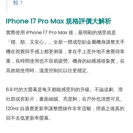
較！
第二主相機鏡頭種類
超廣角鏡頭
第二主相機光圈
F2.2
iPhone 17
Pro Max
規格評價大解析
實際使用 iPhone 17 Pro Max 後，最明顯的感受就是
第三主相機畫素
4,800萬畫素
「穩、順、又安心」。全新一體成型鋁金屬機身讓整支手
第三主相機鏡頭種類
望遠鏡頭
機在視覺與手感上都更俐落，拿在手上意外地不會覺得笨
第三主相機光圈
F2.8
重，長時間使用也不容易疲勞。機身的結構感很紮實，在
高效能使用時，溫度控制比以往更穩定。
前相機
第一前相機畫素
1,800萬畫素
6.9 吋的大螢幕是每天都能感受到的升級。不論追劇、滑
社群或剪影片，畫面細膩、亮度夠，在戶外也清楚可見。
第一前相機光圈
F1.9
120Hz 自適應更新率讓整體操作非常流暢，用過之後真的
自動對焦
有
回不去低更新率螢幕。
通訊與網路系統