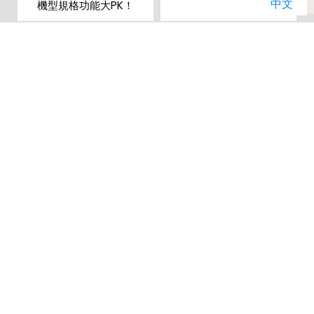
中文
機型規格功能大PK！
暢銷排行榜
01
02
Apple iPhone 17
Apple iPhone 17
(256G)
Pro (256G)
(
原廠建議售價: $29,900
原廠建議售價: $39,900
原
門市破盤價: $28,490
門市破盤價: $36,790
門