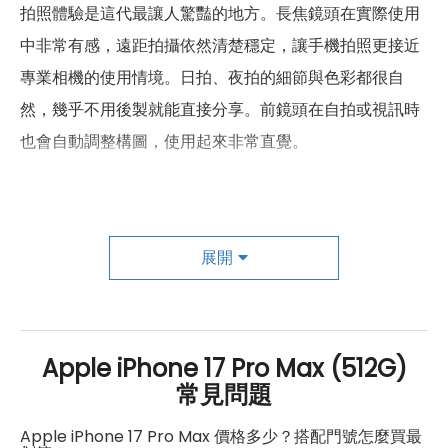
拍照體驗是這代最讓人驚豔的地方。長焦鏡頭在實際使用
n1、n2、n3、n5、n7、n8、n12、
n20、n25、n26、n28、n30、
中非常有感，遠距拍攝依然清楚穩定，讓手機拍照更接近
5G 頻率
n38、n40、n41、n48、n53、
專業相機的使用情境。日拍、夜拍的細節與色彩都很自
n66、n70、n75、n77、n78、
n79
然，幾乎不用後製就能直接分享。前鏡頭在自拍或視訊時
也會自動調整構圖，使用起來非常直覺。
1、2、3、4、5、7、8、12、13、
4G FDD LTE頻率
17、18、19、20、25、26、28、
30、32、66
影片拍攝更是強項，高畫質錄影加上穩定效果，拍出來的
34、38、39、40、41、42、48、
畫面很有「電影感」，不論是生活紀錄或創作內容都很夠
4G TDD LTE頻率
53
展開
用。效能方面，日常操作、多工、遊戲或剪片都非常順，
850、900、1700/2100、1900、
幾乎感覺不到卡頓，長時間使用也不容易過熱。
3G 頻率
2100 MHz
2G頻率
850、900、1800、1900 MHz
Apple iPhone 17 Pro Max (512G)
續航力給人很大的安全感，一整天高強度使用依然撐得
常見問題
住，快充補電速度也讓人安心。再加上全新的 AI 功能，在
SIM卡類型
nano-SIM
修圖、寫作或整理資訊時確實能省下不少時間。
Apple iPhone 17 Pro Max 價格多少？搭配門號怎麼買最