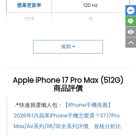
螢幕更新率
120 Hz
HDR
有
主相機
第一主相機畫素
4,800萬畫素
展開
第一主相機鏡頭種類
標準鏡頭
第一主相機光圈
F1.78
Apple iPhone 17 Pro Max (512G)
商品評價
錄影功能
4K（120fps）
自動對焦
有
📍快速挑選懶人包：
【iPhone手機推薦】
光學防手震
有
2026年1月蘋果iPhone手機怎麼選？i17.17Pro
Max/Air系列/i16/SE全系列評價、規格分析比
第二主相機畫素
4,800萬畫素