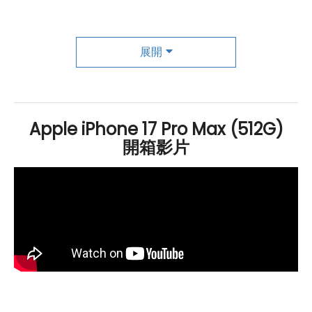
心
CPU
（包含 2 個高效能核心與 4 個節能核心）、6 核心
GPU
，以及 16 核心神經網路引擎，能夠提供高速運算，
展開
同時支援硬體加速的光線追蹤技術，遊戲與影像處理表現
更真實流暢。在連線方面，iPhone 17 Pro Max 採用最新
Apple
N1 無線晶片，支援
Wi-Fi
7 、
藍牙
6.0 與 Thread
Apple iPhone 17 Pro Max (512G)
網路技術，不僅速度更快，也能帶來更穩定的連線體驗。
開箱影片
最引人注目的升級是全面導入
Apple
Intelligence
生成式
AI
應用。它能協助用戶進行文句優化、錄音轉逐字稿、生
成圖片，甚至清除相片背景物件，讓日常使用更加便利。
這些功能與 Siri 完整整合，讓語音助理不再只是回覆問
題，更能成為生活與工作的智慧幫手。值得一提的是，
Apple
Intelligence 即將支援繁體中文，加上 Siri 已內建
ChatGPT，台灣用戶能享受到更自然、更貼近需求的 AI
體驗，真正體驗新世代智慧手機的魅力。