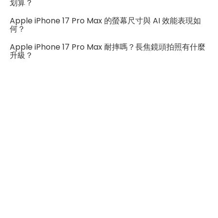
eSIM
有
划算？
Apple iPhone 17 Pro Max 的螢幕尺寸與 AI 效能表現如
整體來說，iPhone 17 Pro Max 是一支在效能、拍攝、續
SIM卡槽數
1
何？
航與體驗上都非常完整的手機，如果你想要一支「不用擔
SIM卡槽設計
5G
Apple iPhone 17 Pro Max 耐摔嗎？長焦鏡頭拍照有什麼
心任何短板」的旗艦，它確實很難讓人失望。
升級？
SIM卡槽1最高支援
5G
連結功能
Wi-Fi
802.11 be
藍牙
6.0
GPS
有
NFC
有
連接埠 (USB)
Type-C