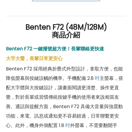
好禮」，讓你好康優惠多更多！
Benten F72 (48M/128M)
商品介紹
Benten F72 一鍵撥號超方便！長輩聯絡更快速
大字大聲，長輩日常更安心
Benten F72 採用經典折疊式外型設計，拿取方便，也能
降低螢幕與按鍵誤觸的機率。手機配備 2.8
吋
主螢幕，搭
配大字體與大按鍵設計，讓畫面閱讀更清楚、操作更直
覺，對於長輩或習慣傳統按鍵手機的使用者來說相當友
善。通話與提醒方面，Benten F72 具備大音量與強震動
功能，來電、訊息或通知更不容易錯過，日常聯繫更安
心。此外，機身外側配置 1.8
吋
外螢幕，不需要翻開手