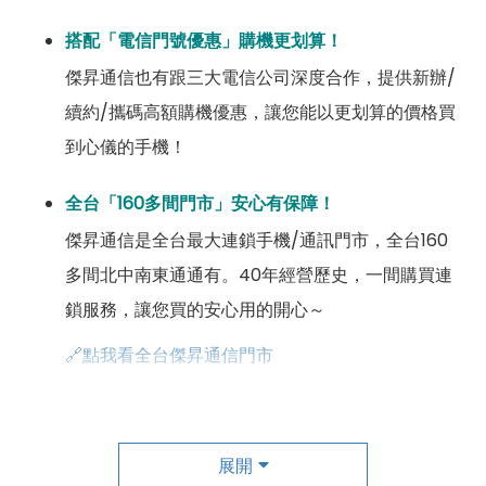
搭配「電信門號優惠」購機更划算！
傑昇通信也有跟三大電信公司深度合作，提供新辦/
續約/攜碼高額購機優惠，讓您能以更划算的價格買
到心儀的手機！
全台「160多間門市」安心有保障！
傑昇通信是全台最大連鎖手機/通訊門市，全台160
多間北中南東通通有。40年經營歷史，一間購買連
鎖服務，讓您買的安心用的開心～
🔗點我看全台傑昇通信門市
成為「尊榮會員優惠」好康超級多！
傑昇尊榮會員除了可以「消費集點兌換商品」，每半
展開
年還有「200元配件購物金」，每年再送「VIP生日