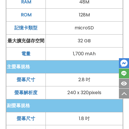
RAM
48M
相機功能不需要過於複雜，能夠簡單開啟、快速拍攝，就
ROM
128M
是最實用的設計。Benten F72 的後置主相機可作為生活
紀錄的小幫手，無論是短暫記錄當下畫面，或拍下需要保
記憶卡類型
microSD
存的資訊，都能帶來更多便利。整體來看，Benten F72
最大擴充儲存空間
32 GB
不僅具備通話、雙卡、語音播報、親情號碼等實用功能，
電量
1,700 mAh
也保留基本拍照能力，讓日常使用更加完整。
主螢幕規格
螢幕尺寸
2.8 吋
螢幕解析度
240 x 320pixels
副螢幕規格
螢幕尺寸
1.8 吋