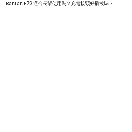
SIM卡槽2最高支援
4G
Benten F72 適合長輩使用嗎？充電接頭好插拔嗎？
連結功能
連接埠 (USB)
Type-C
辨識功能
機身設計
尺寸
108 × 56.5 × 19.4 mm
重量
187 g
顏色
紅色、藍色、黑色、金色