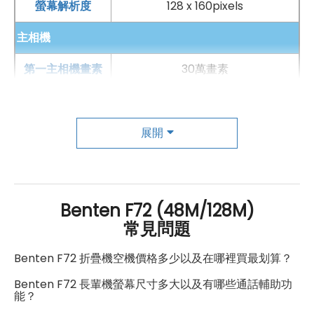
螢幕解析度
128 x 160pixels
主相機
第一主相機畫素
30萬畫素
前相機
通訊與網路系統
展開
4G FDD LTE頻率
1/3/7/8/B28(a+b)
SIM卡類型
Nano-SIM
Benten F72 (48M/128M)
常見問題
SIM卡槽數
2
Benten F72 折疊機空機價格多少以及在哪裡買最划算？
SIM卡槽設計
4G+4G
Benten F72 長輩機螢幕尺寸多大以及有哪些通話輔助功
SIM卡槽1最高支援
4G
能？