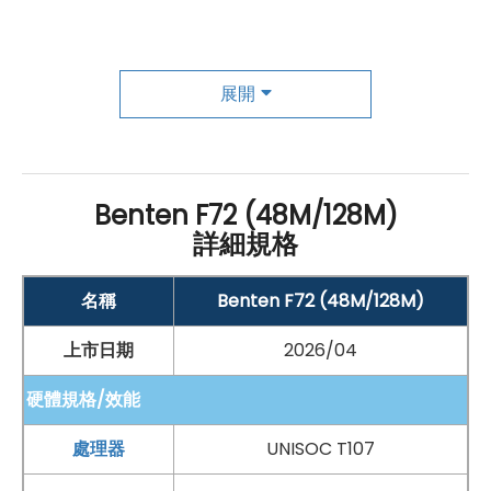
親情號碼，可設定常用聯絡人，讓長輩一鍵快速撥號，不
需要反覆查找通訊錄，緊急或日常聯繫都更方便。手機也
內建 LED 手電筒，夜間起身、停電照明或尋找物品時都很
展開
實用。續航方面，配備 1,700
mAh
可拆卸電池，日後更換
更彈性，並採用
USB Type-C
充電規格，也可搭配隨附直
立式座充使用，放上即可充電，讓日常補電更簡單。
Benten F72 (48M/128M)
詳細規格
簡單拍攝，重要片刻隨手存
名稱
Benten F72 (48M/128M)
Benten F72 在相機功能上，配備後置主相機，雖然定位
以實用通訊與長輩友善操作為主，但仍能滿足日常基本拍
上市日期
2026/04
攝需求。生活中遇到想留下來的畫面，例如家人聚會、出
硬體規格/效能
遊片段、日常小物、備忘資訊或臨時需要拍照記錄的情
處理器
UNISOC T107
境，都可以透過 Benten F72 快速拍下，讓重要時刻不必
只靠記憶保存。對於長輩或習慣按鍵手機的使用者來說，