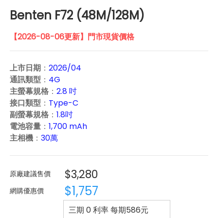
Benten F72 (48M/128M)
【2026-08-06更新】門市現貨價格
上市日期
：
2026/04
通訊類型
：
4G
主螢幕規格
：
2.8 吋
接口類型
：
Type-C
副螢幕規格
：
1.8吋
電池容量
：
1,700 mAh
主相機
：
30萬
$3,280
原廠建議售價
$1,757
網購優惠價
三期 0 利率 每期
586
元