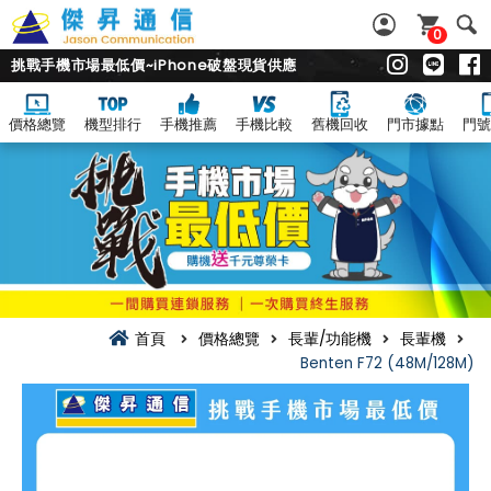
0
挑戰手機市場最低價~iPhone破盤現貨供應
價格總覽
機型排行
手機推薦
手機比較
舊機回收
門市據點
門號
首頁
價格總覽
長輩/功能機
長輩機
Benten F72 (48M/128M)