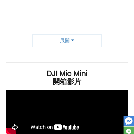
長效續航，廣泛相容
在續航方面，
DJI
Mic Mini 表現出色。發射器和接收器分
展開
別可持續運行約 11.5 小時和 10.5 小時，搭配充電盒使用，
總續航時間可達 48 小時，滿足長時間錄製需求。此外，
DJI
Mic Mini 與多種設備相容，包括相機、智慧手機、電
腦等，並支援
DJI
OsmoAudio™ 生態系統，無需接收器
DJI Mic Mini
開箱影片
即可直連部分
DJI
產品，簡化創作流程。
總而言之，
DJI
Mic Mini 以其輕巧的設計、卓越的音質和
廣泛的相容性，為創作者提供了靈活高效的音訊解決方
案，是您錄製高品質音訊的理想夥伴。