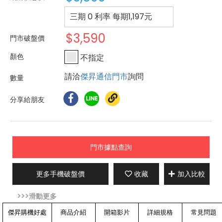
三期 0 利率 每期
1,197
元
$3,590
門市破盤價
不指定
請洽
傑昇通信門市
詢問
分享給朋友
門市據點查詢
更多手機破盤價
收藏
加入比較
傑昇購機好處
商品介紹
開箱影片
詳細規格
常見問題