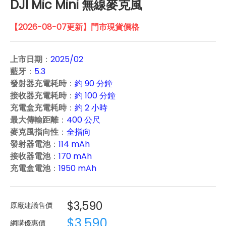
DJI Mic Mini 無線麥克風
【2026-08-07更新】門市現貨價格
上市日期
：
2025/02
藍牙
：
5.3
發射器充電耗時
：
約 90 分鐘
接收器充電耗時
：
約 100 分鐘
充電盒充電耗時
：
約 2 小時
最大傳輸距離
：
400 公尺
麥克風指向性
：
全指向
發射器電池
：
114 mAh
接收器電池
：
170 mAh
充電盒電池
：
1950 mAh
$3,590
原廠建議售價
$3,590
網購優惠價