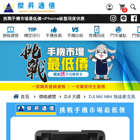
0
挑戰手機市場最低價~iPhone破盤現貨供應
價格總覽
機型排行
手機推薦
手機比較
舊機回收
門市據點
門號
首頁
價格總覽
DJI 大疆
DJI Mic Mini 無線麥克風