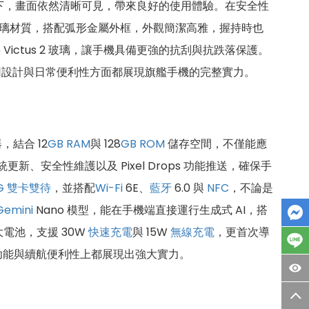
下，畫面依然清晰可見，帶來良好的使用體驗。在安全性
璃材質，搭配弧形金屬外框，外觀簡潔高雅，握持時也
ictus 2 玻璃，讓手機具備更強的抗刮與抗跌落保護。
、耐用設計與日常便利性方面都展現旗艦手機的完整實力。
器，結合 12
GB
RAM
與 128
GB
ROM
儲存空間，不僅能應
更新、安全性維護以及 Pixel Drops 功能推送，確保手
G
雙卡雙待
，並搭配
Wi-Fi
6E、
藍牙
6.0 與
NFC
，不論是
Gemini
Nano 模型，能在手機端直接運行生成式 AI，搭
電池，支援 30W
快速充電
與 15W
無線充電
，更首次導
I 功能與續航便利性上都展現出強大實力。