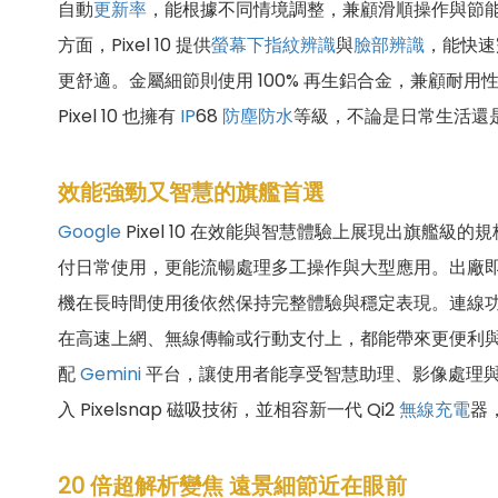
自動
更新率
，能根據不同情境調整，兼顧滑順操作與節能需
方面，Pixel 10 提供
螢幕下指紋辨識
與
臉部辨識
，能快速
更舒適。金屬細節則使用 100% 再生鋁合金，兼顧耐用
Pixel 10 也擁有
IP
68
防塵防水
等級，不論是日常生活還是
效能強勁又智慧的旗艦首選
Google
Pixel 10 在效能與智慧體驗上展現出旗艦級的
付日常使用，更能流暢處理多工操作與大型應用。出廠
機在長時間使用後依然保持完整體驗與穩定表現。連線功能方面
在高速上網、無線傳輸或行動支付上，都能帶來更便利與順暢的
配
Gemini
平台，讓使用者能享受智慧助理、影像處理與創意應
入 Pixelsnap 磁吸技術，並相容新一代 Qi2
無線充電
器
20 倍超解析變焦 遠景細節近在眼前