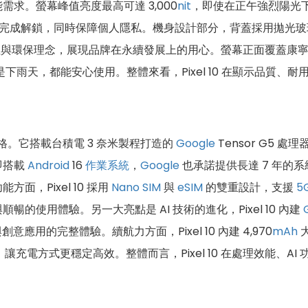
求。螢幕峰值亮度最高可達 3,000
nit
，即使在正午強烈陽光
完成解鎖，同時保障個人隱私。機身設計部分，背蓋採用拋光玻
性與環保理念，展現品牌在永續發展上的用心。螢幕正面覆蓋康寧 V
下雨天，都能安心使用。整體來看，Pixel 10 在顯示品質
規格。它搭載台積電 3 奈米製程打造的
Google
Tensor G5 處理
即搭載
Android
16
作業系統
，
Google
也承諾提供長達 7 年的系統
，Pixel 10 採用
Nano SIM
與
eSIM
的雙重設計，支援
5
使用體驗。另一大亮點是 AI 技術的進化，Pixel 10 內建
用的完整體驗。續航力方面，Pixel 10 內建 4,970
mAh
大
，讓充電方式更穩定高效。整體而言，Pixel 10 在處理效能、A