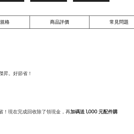
規格
商品評價
常見問題
傑昇。好節省！
省！現在完成回收除了領現金，再
加碼送 1,000 元配件購