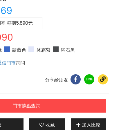
669
利率 每期
5,890
元
990
綠
靛藍色
冰霜紫
曜石黑
通信門市
詢問
分享給朋友
門市據點查詢
價
收藏
加入比較