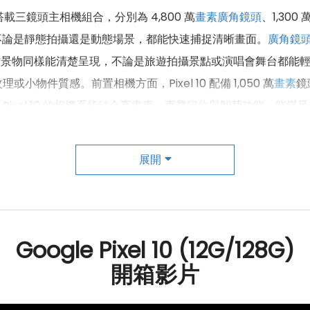
勢，搭載三鏡頭主相機組合，分別為 4,800 萬
畫素
廣角鏡頭
、1,300 
保不論是靜態拍攝還是動態場景，都能快速捕捉清晰畫面。
廣角鏡
方景物同樣能清楚呈現，不論是旅遊拍攝景點或演唱會舞台都能
件質感。前置相機方面，Pixel 10 配備 1,050 萬
畫素
鏡
xel 10 的相機系統結合高畫素、專業
變焦
與智慧功能，能滿足
展開
Google Pixel 10 (12G/128G)
開箱影片