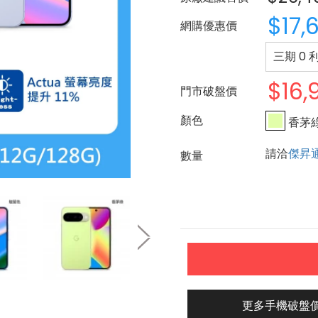
$17,
網購優惠價
三期 0 
$16,
門市破盤價
香茅
請洽
傑昇
更多手機破盤