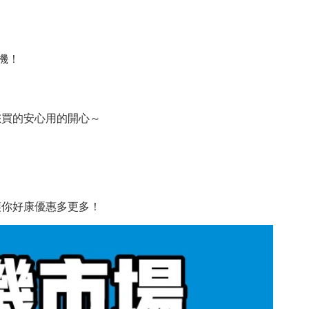
機！
您買的安心用的開心～
讓你好康優惠多更多！