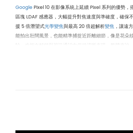
Google
Pixel 10 在影像系統上延續 Pixel 系列的優
區塊 LDAF 感應器，大幅提升對焦速度與準確度，確
援 5 倍潛望式
光學
變焦
與最高 20 倍超解析
變焦
，讓遠
能拍出壯闊風景，也能精準捕捉近距離細節，像是花朵紋理或小物
驗，也能在解鎖與視訊通話中保持清晰表現。整體來說，Pi