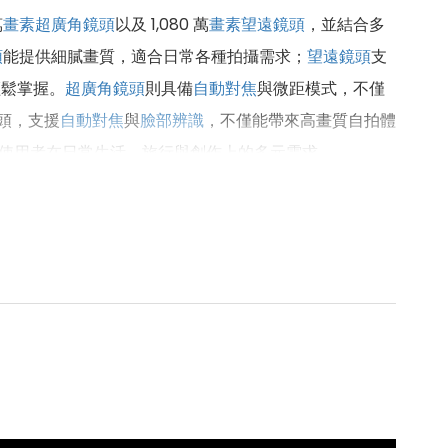
萬
畫素
超廣角鏡頭
以及 1,080 萬
畫素
望遠鏡頭
，並結合多
頭
能提供細膩畫質，適合日常各種拍攝需求；
望遠鏡頭
支
輕鬆掌握。
超廣角鏡頭
則具備
自動對焦
與微距模式，不僅
頭，支援
自動對焦
與
臉部辨識
，不僅能帶來高畫質自拍體
使用者在日常生活、旅行與創作上的多元需求。