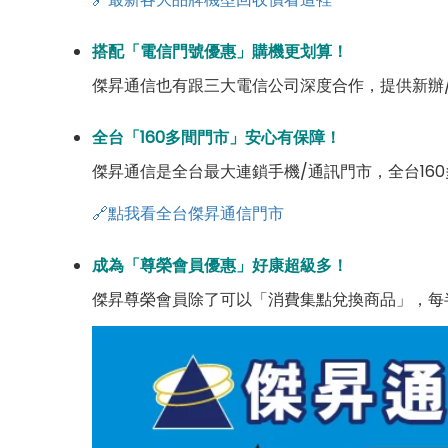
搭配「電信門號優惠」購機更划算！
傑昇通信也有跟三大電信公司深度合作，提供新辦
全台「160多間門市」安心有保障！
傑昇通信是全台最大連鎖手機/通訊門市，全台16
🔗點我看全台傑昇通信門市
成為「尊榮會員優惠」好康超級多！
傑昇尊榮會員除了可以「消費集點兌換商品」，每半