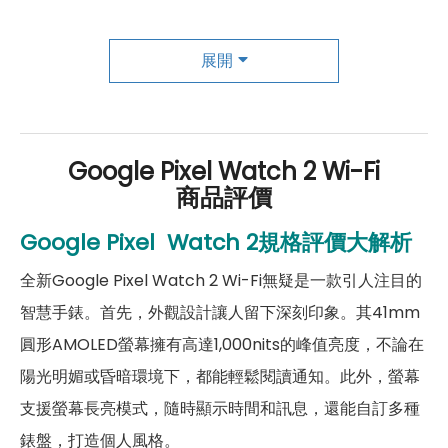
藍牙
有
GPS
有
展開
NFC
有
聲控操作
有
Google Pixel Watch 2 Wi-Fi
商品評價
手勢操作
有
Google Pixel
Watch 2
規格評價大解析
連接埠
Type-C
全新Google Pixel Watch 2 Wi-Fi無疑是一款引人注目的
手錶－感應器
智慧手錶。首先，外觀設計讓人留下深刻印象。其41mm
陀螺儀
有
圓形AMOLED螢幕擁有高達1,000nits的峰值亮度，不論在
計步器
有
陽光明媚或昏暗環境下，都能輕鬆閱讀通知。此外，螢幕
支援螢幕長亮模式，隨時顯示時間和訊息，還能自訂多種
加速度感應器
有
錶盤，打造個人風格。