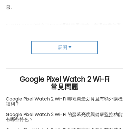
息。
Pixel Watch 2結合了Fitbit運動應用程式，實現自動偵測
運動、心率區間訓練和配速訓練等功能。它提供了有關配
速、心率區間和圈數的實用資訊，有助於提高健身效果。
展開
此外，手錶搭載Qualcomm 5100晶片和Cortex M33輔
助處理器，內建2GB SDRAM和32GB eMMC ROM，支援
Google Pixel Watch 2 Wi-Fi
藍牙5.0、Wi-Fi 4、NFC和GPS定位系統。多種Google應
常見問題
用如Google地圖、Google錢包、Google助理和Google
Google Pixel Watch 2 Wi-Fi 哪裡買最划算且有額外購機
Play商店也在手邊，提供所需的資訊。
福利？
Google Pixel Watch 2 Wi-Fi 的螢幕亮度與健康監控功能
最後，Pixel Watch 2的電池表現令人滿意，306mAh電
有哪些特色？
池在螢幕長亮模式下能維持長達24小時的續航時間，並採