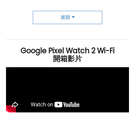
的資訊。
展開
全方位健康監測和個性化運動指導
Google
Pixel Watch 2
Wi-Fi
擁有健康監測功能，包括心
率監測、血氧感測、壓力追蹤、女性健康追蹤和睡眠監
Google Pixel Watch 2 Wi-Fi
測。它還集成了 Fitbit 運動應用程式，自動偵測運動，提
開箱影片
供心率區間訓練和配速訓練等功能，幫助您更好地管理和
提升健身成效。
總之，
Google
Pixel Watch 2
Wi-Fi
不僅擁有令人印象深
刻的硬體和軟體功能，還具備多種實用功能，是一款全面
的智慧型手錶，可助您提升生活品質，照顧健康。