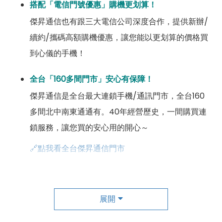
搭配「電信門號優惠」購機更划算！
傑昇通信也有跟三大電信公司深度合作，提供新辦/
續約/攜碼高額購機優惠，讓您能以更划算的價格買
到心儀的手機！
全台「160多間門市」安心有保障！
傑昇通信是全台最大連鎖手機/通訊門市，全台160
多間北中南東通通有。40年經營歷史，一間購買連
鎖服務，讓您買的安心用的開心～
🔗點我看全台傑昇通信門市
成為「尊榮會員優惠」好康超級多！
傑昇尊榮會員除了可以「消費集點兌換商品」，每半
展開
年還有「200元配件購物金」，每年再送「VIP生日