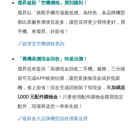
傑昇超殺「空機價格」買到賺到！
傑昇以「挑戰手機市場最低價」為特色，各品牌機型
都比原廠售價便宜超多，讓您花得更少買得更好，買
手機。來傑昇。好節省！
🔗超便宜空機價格查詢
「舊機高價現金回收」快速估價！
傑昇也有提供「高價現金回收二手機」服務，三分鐘
就可完成APP檢測估價，讓您直接換現金或折抵新
機，省上加省！現在完成回收除了領現金，再
加碼送
1,000 元配件購物金
！只要使用配件購物金購買指定
配件，現場再送您一串衛生紙！
🔗最新各大品牌機型回收價看這裡