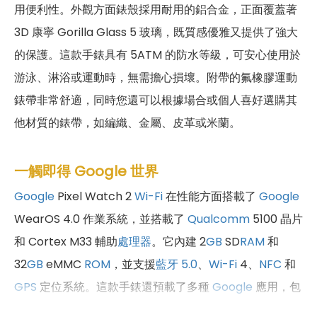
用便利性。外觀方面錶殼採用耐用的鋁合金，正面覆蓋著
3D 康寧 Gorilla Glass 5 玻璃，既質感優雅又提供了強大
的保護。這款手錶具有 5ATM 的防水等級，可安心使用於
游泳、淋浴或運動時，無需擔心損壞。附帶的氟橡膠運動
錶帶非常舒適，同時您還可以根據場合或個人喜好選購其
他材質的錶帶，如編織、金屬、皮革或米蘭。
一觸即得 Google 世界
Google
Pixel Watch 2
Wi-Fi
在性能方面搭載了
Google
WearOS 4.0 作業系統，並搭載了
Qualcomm
5100 晶片
和 Cortex M33 輔助
處理器
。它內建 2
GB
SD
RAM
和
32
GB
eMMC
ROM
，並支援
藍牙 5.0
、
Wi-Fi
4、
NFC
和
GPS
定位系統。這款手錶還預載了多種
Google
應用，包
括
Google
錢包和
Google
助理，讓您能夠輕鬆訪問所需