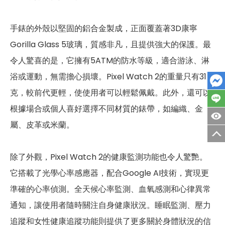
心跳感測器
有
手錶的外殼以堅固的鋁合金製成，正面覆蓋著3D康寧
睡眠感測器
有
Gorilla Glass 5玻璃，質感非凡，且提供強大的保護。最
高度氣壓感測器
有
令人驚喜的是，它擁有5ATM的防水等級，適合游泳、淋
手錶－機身設計
浴或運動，無需擔心損壞。Pixel Watch 2的重量只有31
克，較前代更輕，使使用者可以輕鬆佩戴。此外，還可以
尺寸
約 41 x 41 x 12.3 mm
根據場合或個人喜好選擇不同材質的錶帶，如編織、金
重量
約 31 g
屬、皮革或米蘭。
顏色
金屬銀、霧黑色、香檳金
除了外觀，Pixel Watch 2的健康監測功能也令人驚艷。
可更換錶帶
有
它搭載了光學心率感應器，配合Google AI技術，實現更
準確的心率偵測。全天候心率監測、血氧感測和心律異常
通知，讓使用者隨時關注自身健康狀況。睡眠監測、壓力
追蹤和女性健康追蹤功能則提供了更多關於身體狀況的信