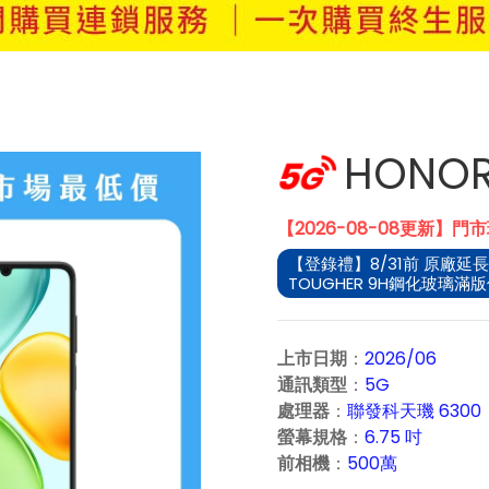
HONOR
【2026-08-08更新】門
【登錄禮】8/31前 原廠延長
TOUGHER 9H鋼化玻璃滿版
上市日期
：
2026/06
通訊類型
：
5G
處理器
：
聯發科天璣 6300
螢幕規格
：
6.75 吋
前相機
：
500萬