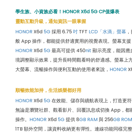
學生族、小資族必看！HONOR X6d 5G CP值爆表
靈動互動升級，通知資訊一眼掌握
HONOR
X6d
5G
採用 6.75
吋
TFT
LCD
「水滴」螢幕
，搭
般 App 操作，都能提供舒適實用的視覺表現。螢幕支援 
HONOR
X6d
5G
最高可提供 450
nit
顯示亮度，能因應
境調整顯示效果，提升長時間觀看時的舒適感。螢幕上
大螢幕、流暢操作與便利互動的使用者來說，
HONOR
X
順暢效能加持，生活娛樂都好用
HONOR
X6d
5G
在效能、儲存與續航表現上，打造更符
無論是瀏覽社群、觀看影片、回覆訊息或切換 App，
操作。
HONOR
X6d
5G
提供 8
GB
RAM
與 256
GB
ROM
1TB 額外空間，讓資料收納更有彈性。連線功能同樣完