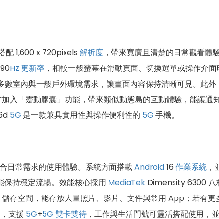
配 1,600 x 720pixels
解析度
，帶來寬廣且清楚的日常觀看體
90
Hz
更新率
，相較一般螢幕在滑動頁面、切換選單或操作介面
多數室內與一般戶外環境需求，讓畫面內容保持清晰可見。此外
方加入「靈動膠囊」功能，帶來類似動態島的互動體驗，能讓通
6d
5G
是一款兼具實用性與操作便利性的
5G
手機。
合日常需求的使用體驗。系統方面搭載
Android
16
作業系統
，
都能保持穩定流暢。效能核心採用
MediaTek
Dimensity 6300 
儲存空間，能存放大量照片、影片、文件與常用 App；若有
整，支援
5G
+
5G
雙卡雙待
，工作與生活門號可靈活搭配使用，