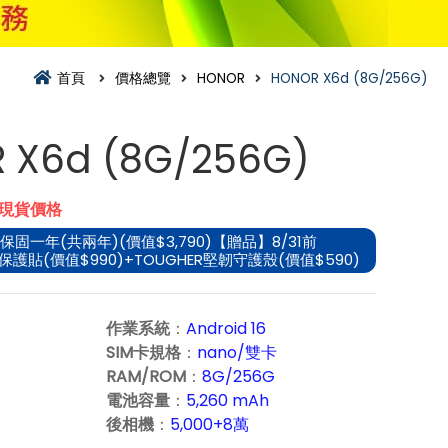
首頁
價格總覽
HONOR
HONOR X6d (8G/256G)
 X6d (8G/256G)
市現貨價格
保固一年(共兩年)(價值$3,790)【贈品】8/31前
保護貼(價值$990)+TOUGHER堅韌守護殼(價值$590)
作業系統
：
Android 16
SIM卡規格
：
nano/雙卡
RAM/ROM
：
8G/256G
電池容量
：
5,260 mAh
後相機
：
5,000+8萬