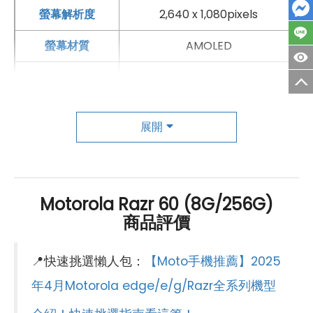
螢幕解析度
2,640 x 1,080pixels
螢幕材質
AMOLED
螢幕更新率
120 Hz
HDR
有
展開
副螢幕規格
螢幕尺寸
3.6 吋
Motorola Razr 60 (8G/256G)
螢幕解析度
1,056 x 1,066pixels
商品評價
螢幕材質
POLED
📍快速挑選懶人包：
【Moto手機推薦】2025
螢幕更新率
90 Hz
年4月Motorola edge/e/g/Razr全系列機型
螢幕觸控
有