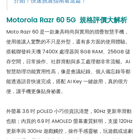
介紹！快速挑選指南看這篇！
主相機
Motorola Razr 60
5G
規格評價大解析
第一主相機畫素
5,000萬畫素
Moto Razr 60 是一款兼具時尚與實用的摺疊智慧手機，
第一主相機鏡頭種類
標準鏡頭
使用後讓人驚艷的不只是外型，還有多方面的使用體驗。
第一主相機光圈
F1.7
搭載聯發科天璣 7400X 處理器與 8GB RAM、256GB 儲
存空間，日常操作、社群滑動與多工處理都非常流暢。AI
錄影功能
4K（30FPS）
智慧助理功能實用性高，像是會議紀錄、個人備忘錄等都
自動對焦
有
能透過語音快速完成，搭配 AI Key 一鍵啟用，真的很方
光學防手震
有
便，讓手機更像貼身祕書。
第二主相機畫素
1,300萬畫素
外螢幕 3.6 吋 pOLED 小巧但資訊清楚，90Hz 更新率滑動
第二主相機鏡頭種類
超廣角鏡頭
也順；內頁的 6.9 吋 AMOLED 螢幕畫質鮮明，支援 120Hz
更新率與 300Hz 遊戲觸控，操作手感靈敏，玩遊戲或追劇
第二主相機光圈
F2.2