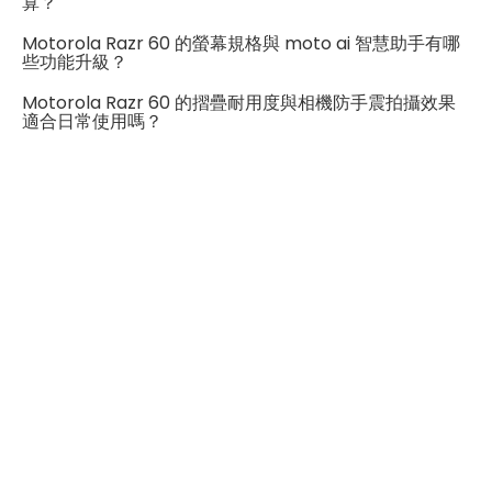
算？
2G頻率
GSM850/900/1800/1900
Motorola Razr 60 的螢幕規格與 moto ai 智慧助手有哪
些功能升級？
SIM卡類型
nano-SIM
Motorola Razr 60 的摺疊耐用度與相機防手震拍攝效果
適合日常使用嗎？
eSIM
有
SIM卡槽數
1
SIM卡槽設計
5G
SIM卡槽1最高支援
5G
連結功能
Wi-Fi
802.11ax
藍牙
5.4
GPS
有