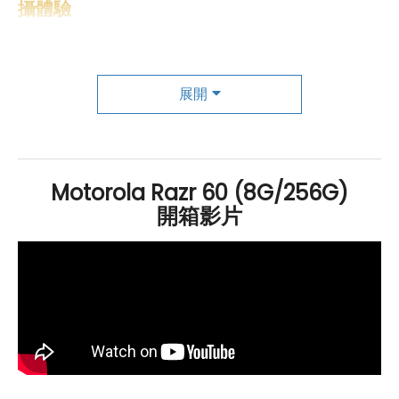
攝體驗
Motorola
Razr 60 運行
Android
15
作業系統
，搭載強大
的
MediaTek
Dimensity 7400X 八核心
處理器
，並擁有
展開
8
GB
RAM
和 256
GB
ROM
內建儲存，為使用者提供流暢
且高效的日常使用體驗。手機支援
5G
網路、
eSIM
、
藍牙
5.4、
Wi-Fi 6
E 和
NFC
，確保快速連接與穩定的網路傳
輸。內建的 4,500
mAh
電池，支援 30W TurboPower
Motorola Razr 60 (8G/256G)
快充
及 15W
無線充電
技術，能迅速恢復電力，滿足長時間
開箱影片
使用需求。在功能方面，
Motorola
Razr 60 預載了
Gemini 和 Gemini Live 應用程式，並搭載 moto ai 智慧
助理，提供語音生成會議紀錄、建立個人備忘錄等功能，
大幅提升使用者在資訊整理與生活管理方面的效率。新增
加的 AI Key 可一鍵啟動 moto ai，幫助使用者更便捷地整
理、記錄及轉錄資訊，使手機不僅是通訊工具，更是一個