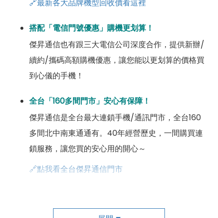
🔗最新各大品牌機型回收價看這裡
搭配「電信門號優惠」購機更划算！
傑昇通信也有跟三大電信公司深度合作，提供新辦/
續約/攜碼高額購機優惠，讓您能以更划算的價格買
到心儀的手機！
全台「160多間門市」安心有保障！
傑昇通信是全台最大連鎖手機/通訊門市，全台160
多間北中南東通通有。40年經營歷史，一間購買連
鎖服務，讓您買的安心用的開心～
🔗點我看全台傑昇通信門市
成為「尊榮會員優惠」好康超級多！
傑昇尊榮會員除了可以「消費集點兌換商品」，每半