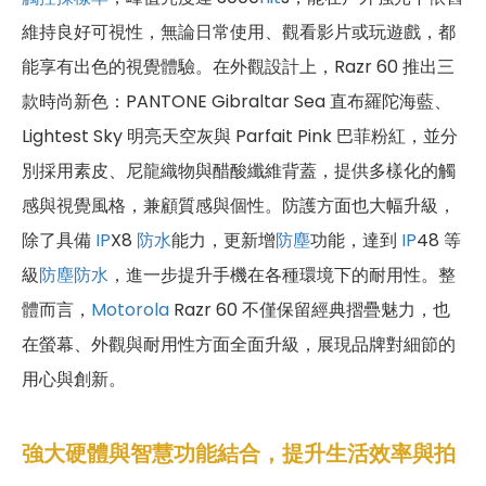
維持良好可視性，無論日常使用、觀看影片或玩遊戲，都
能享有出色的視覺體驗。在外觀設計上，Razr 60 推出三
款時尚新色：PANTONE Gibraltar Sea 直布羅陀海藍、
Lightest Sky 明亮天空灰與 Parfait Pink 巴菲粉紅，並分
別採用素皮、尼龍織物與醋酸纖維背蓋，提供多樣化的觸
感與視覺風格，兼顧質感與個性。防護方面也大幅升級，
除了具備
IP
X8
防水
能力，更新增
防塵
功能，達到
IP
48 等
級
防塵防水
，進一步提升手機在各種環境下的耐用性。整
體而言，
Motorola
Razr 60 不僅保留經典摺疊魅力，也
在螢幕、外觀與耐用性方面全面升級，展現品牌對細節的
用心與創新。
強大硬體與智慧功能結合，提升生活效率與拍