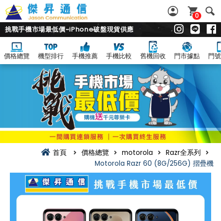
0
挑戰手機市場最低價~iPhone破盤現貨供應
價格總覽
機型排行
手機推薦
手機比較
舊機回收
門市據點
門號
首頁
價格總覽
motorola
Razr全系列
Motorola Razr 60 (8G/256G) 摺疊機