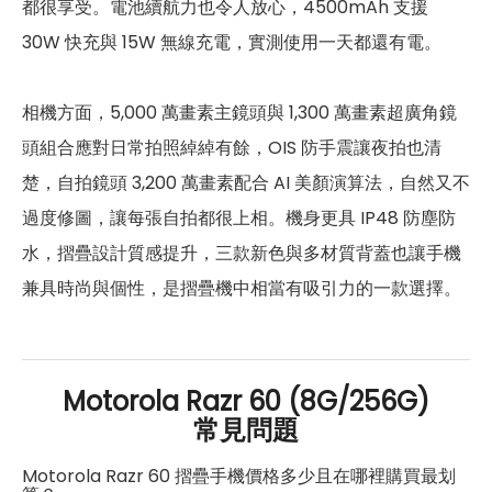
都很享受。電池續航力也令人放心，4500mAh 支援
前相機
30W 快充與 15W 無線充電，實測使用一天都還有電。
第一前相機畫素
3,200萬畫素
相機方面，5,000 萬畫素主鏡頭與 1,300 萬畫素超廣角鏡
第一前相機光圈
F2.4
頭組合應對日常拍照綽綽有餘，OIS 防手震讓夜拍也清
通訊與網路系統
楚，自拍鏡頭 3,200 萬畫素配合 AI 美顏演算法，自然又不
過度修圖，讓每張自拍都很上相。機身更具 IP48 防塵防
N1/2/3/5/7/8/20/26/28/38/40/
5G 頻率
41/66/75/77/78
水，摺疊設計質感提升，三款新色與多材質背蓋也讓手機
兼具時尚與個性，是摺疊機中相當有吸引力的一款選擇。
B1/2/3/4/5/7/8/12/13/17/18/19/2
4G FDD LTE頻率
0/25/26/28/32/38/39/40/41/42
/43/6
B1/2/3/4/5/7/8/12/13/17/18/19/2
Motorola Razr 60 (8G/256G)
4G TDD LTE頻率
0/25/26/28/32/38/39/40/41/42
常見問題
/43/6
Motorola Razr 60 摺疊手機價格多少且在哪裡購買最划
3G 頻率
W1/2/4/5/8