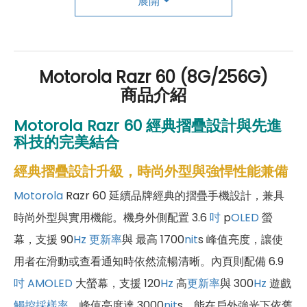
展開
年還有「200元配件購物金」，每年再送「VIP生日
好禮」，讓你好康優惠多更多！
Motorola Razr 60 (8G/256G)
商品介紹
Motorola Razr 60 經典摺疊設計與先進
科技的完美結合
經典摺疊設計升級，時尚外型與強悍性能兼備
Motorola
Razr 60 延續品牌經典的摺疊手機設計，兼具
時尚外型與實用機能。機身外側配置 3.6
吋
p
OLED
螢
幕，支援 90
Hz
更新率
與 最高 1700
nit
s 峰值亮度，讓使
用者在滑動或查看通知時依然流暢清晰。內頁則配備 6.9
吋
AMOLED
大螢幕，支援 120
Hz
高
更新率
與 300
Hz
遊戲
觸控採樣率
，峰值亮度達 3000
nit
s，能在戶外強光下依舊