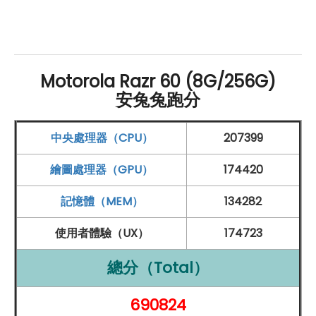
隨身智慧助手，提升整體生活質感。此外，手機的相機系
統搭載 AI 智慧增強技術，利用高解析度鏡頭提升拍攝效
果，強化影像細節與對比，無論在日常拍照或低光環境
下，都能輕鬆拍出清晰、高質感的照片，無論是人像還是
Motorola Razr 60 (8G/256G)
安兔兔跑分
風景，都能呈現完美畫面。
Motorola
Razr 60 結合強大
的硬體配置與先進的智慧功能，提供使用者全方位的高效
中央處理器（CPU）
207399
體驗。
繪圖處理器（GPU）
174420
高畫質拍攝，完美捕捉每一刻
記憶體（MEM）
134282
Motorola
Razr 60 配備了 5,000 萬
畫素
的主鏡頭和 1,300
使用者體驗（UX）
174723
萬
畫素
的
超廣角鏡頭
，滿足各種拍攝需求。主鏡頭支援
OIS 光學
防手震技術，能有效減少拍攝過程中的抖動，搭
總分（Total）
配即時全像素對焦，無論在低光或強光環境下，都能快速
690824
對焦並穩定拍攝出清晰的影像。這使得 Razr 60 成為日常