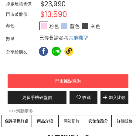
$23,990
原廠建議售價
$13,590
門市破盤價
粉色
藍色
灰色
已停售請參考
其他機型
分享給朋友
門市據點查詢
更多手機破盤價
收藏
加入比較
傑昇購機好處
商品介紹
開箱影片
安兔兔跑分
詳細規格