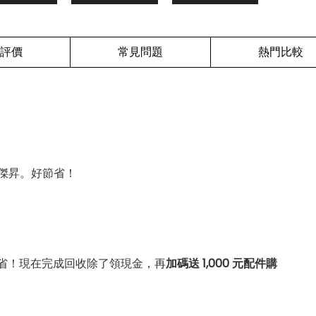
評價
常見問題
熱門比較
傑昇。好節省！
省！現在完成回收除了領現金，再
加碼送 1,000 元配件購