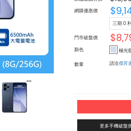
$9,1
網購優惠價
三期 0 
$8,7
門市破盤價
極光
請洽
傑昇
更多手機破盤