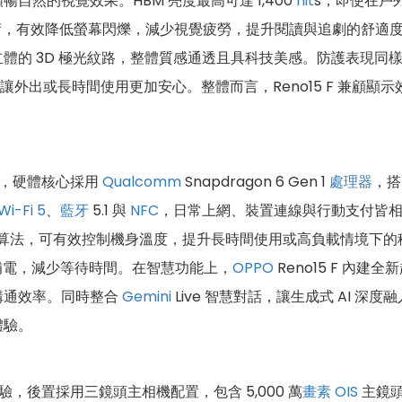
然的視覺效果。HBM 亮度最高可達 1,400
nit
s，即使在戶
技術，有效降低螢幕閃爍，減少視覺疲勞，提升閱讀與追劇的舒適
體的 3D 極光紋路，整體質感通透且具科技美感。防護表現同
，讓外出或長時間使用更加安心。整體而言，Reno15 F 兼顧
效率，硬體核心採用
Qualcomm
Snapdragon 6 Gen 1
處理器
，搭
Wi-Fi 5
、
藍牙
5.1 與
NFC
，日常上網、裝置連線與行動支付皆相當便利
演算法，可有效控制機身溫度，提升長時間使用或高負載情境下的穩
補電，減少等待時間。在智慧功能上，
OPPO
Reno15 F 內建
溝通效率。同時整合
Gemini
Live 智慧對話，讓生成式 AI 
體驗。
體驗，後置採用三鏡頭主相機配置，包含 5,000 萬
畫素
OIS
主鏡頭