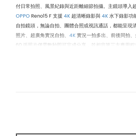
付日常拍照、風景紀錄與近距離細節拍攝。主鏡頭導入
OPPO
Reno15 F 支援
4K
超清晰錄影與
4K
水下錄影功能
自拍鏡頭，無論自拍、團體合照或視訊通話，都能呈現
照片、超廣角實況自拍、
4K
實況一拍多出、前後同拍、多
60 張照片僅需數秒即可完成分享，並相容第三方應用