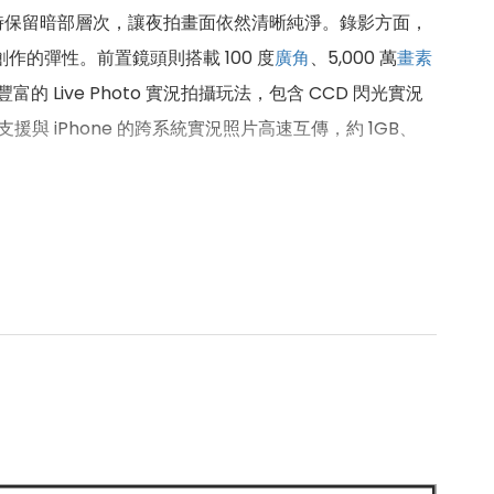
時保留暗部層次，讓夜拍畫面依然清晰純淨。錄影方面，
的彈性。前置鏡頭則搭載 100 度
廣角
、5,000 萬
畫素
豐富的 Live Photo 實況拍攝玩法，包含 CCD 閃光實況
iPhone 的跨系統實況照片高速互傳，約 1GB、