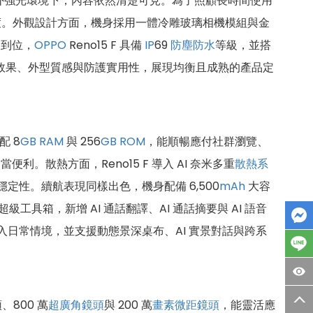
外強光環境下，內容依然清楚可見。為了照顧長時間使用
度。外觀設計方面，機身採用一體冷雕玻璃相機模組與金
樣到位，
OPPO
Reno15 F 具備
IP
69
防塵防水
等級，並搭
顯示效果、外型質感與防護實用性，展現均衡且成熟的產品定
配 8
GB
RAM
與 256
GB
ROM
，能順暢應付社群瀏覽、
。散熱方面，Reno15 F 導入 AI 奈米多重
散熱系
定性。續航表現同樣出色，機身配備 6,500
mAh
大容
全新超級工具箱，新增 AI 通話翻譯、AI 通話摘要與 AI 語音
深度融入日常情境，並支援動態景深桌布、AI 實景對話與跨系
、800 萬
超廣角鏡頭
與 200 萬
畫素
微距鏡頭
，能靈活應