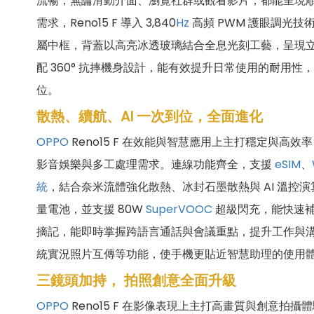
流暢，無論滑動介面、瀏覽社群或觀看影片，都能呈現順暢自
需求，Reno15 F 導入 3,840
Hz
高頻 PWM 護眼調光
屬中框，背蓋以高亮冰透玻璃結合全息光刻工藝，呈現立
配 360° 抗摔機身設計，能有效提升日常使用的耐用性
位。
散熱、續航、AI 一次到位，全面進化
OPPO
Reno15 F 在效能與智慧應用上主打穩定與高
影音娛樂與多工處理需求。連線功能齊全，支援
eSIM
、
統
，結合奈米流體強化散熱、冰封石墨散熱與 AI 溫控
量電池，並支援 80W
SuperVOOC
超級閃充，能快速
摘記，能即時掌握跨語言通話與會議重點，提升工作與
統實況照片互傳等功能，使手機更貼近智慧助理的使用
三鏡頭加持， 拍照創意全面升級
OPPO
Reno15 F 在影像表現上主打高畫質與創意拍攝