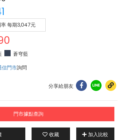
41
利率 每期
3,047
元
90
藍
蒼穹藍
通信門市
詢問
分享給朋友
門市據點查詢
價
收藏
加入比較