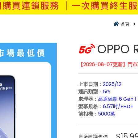
首頁
OPPO R
【2026-08-07更新】門
上市日期
：
2025/12
通訊類型
：
5G
處理器
：
高通驍龍 6 Gen 1
螢幕規格
：
6.57吋/FHD+
前相機
：
5000萬
$15,9
原廠建議售價